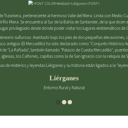
e Trasmiera, perteneciente al hermoso Valle del Miera. Linda con Medio Cu
el Río Miera. Se encuentra al Sur de la Bahía de Santander, de la que dicen e
gar privilegiado desde donde poder visitar los lugares emblemáticos de 
alneario sulfuroso. Asentado bajo los pies de dos pequeñas elevaciones
casco antigüo (El Mercadillo) ha sido declarado como "Conjunto Histórico 
l de "La Rañada", también llamado "Palacio de Cuesta Mercadillo"; puent
iglesias, los Cañones, capillas como la de San Ignacio con la reliquia d
enas de misterios y leyendas.Liérganes y su historia están ligados a la "leye
Liérganes
Entorno Rural y Natural