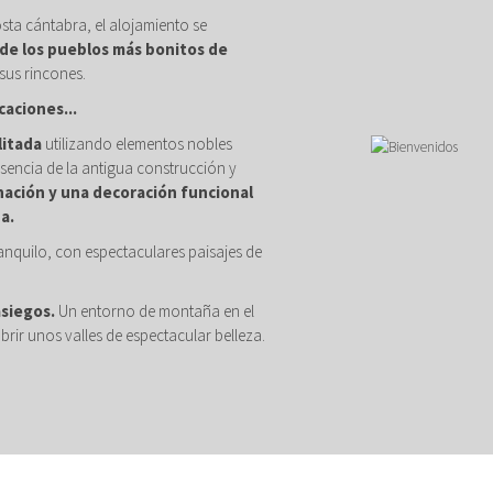
osta cántabra, el alojamiento se
de los pueblos más bonitos de
sus rincones.
caciones...
litada
utilizando elementos nobles
sencia de la antigua construcción y
nación y una decoración funcional
a.
anquilo, con espectaculares paisajes de
asiegos.
Un entorno de montaña en el
brir unos valles de espectacular belleza.