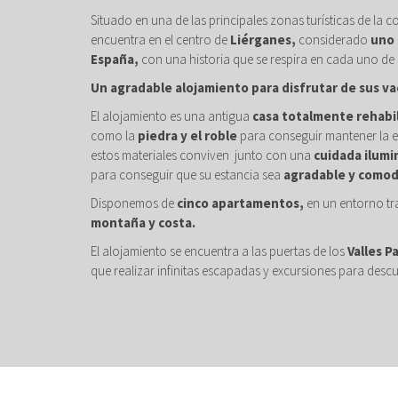
Situado en una de las principales zonas turísticas de la c
encuentra en el centro de
Liérganes,
considerado
uno 
España,
con una historia que se respira en cada uno de 
Un agradable alojamiento para disfrutar de sus va
El alojamiento es una antigua
casa totalmente rehabi
como la
piedra y el roble
para conseguir mantener la e
estos materiales conviven junto con una
cuidada ilumi
para conseguir que su estancia sea
agradable y comod
Disponemos de
cinco apartamentos,
en un entorno tr
montaña y costa.
El alojamiento se encuentra a las puertas de los
Valles P
que realizar infinitas escapadas y excursiones para descu