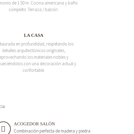
monio de 1.50 m. Cocina americana y baño
completo. Terraza / balcón.
LA CASA
taurada en profundidad, respetando los
detalles arquitectónicos originales,
aprovechando los materiales nobles y
queciéndolos con una decoración actual y
confortable.
cia
ACOGEDOR SALÓN
Combinación perfecta de madera y piedra.