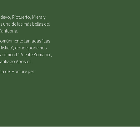
deyo, Riotuerto, Miera y
s una de las más bellas del
Cantabria.
, comúnmente llamadas "Las
Artístico", donde podemos
es como el "Puente Romano",
e Santiago Apostol…
nda del Hombre pez".