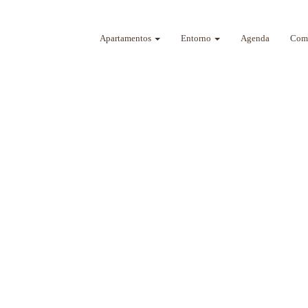
Apartamentos
Entorno
Agenda
Como
a sus sentidos