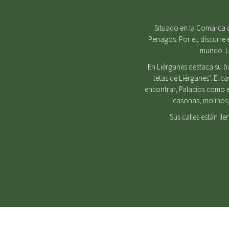
Situado en la Comarca d
Penagos. Por él, discurre 
mundo. Lu
En Liérganes destaca su b
tetas de Liérganes". El 
encontrar, Palacios como e
casonas, molinos, 
Sus calles están ll