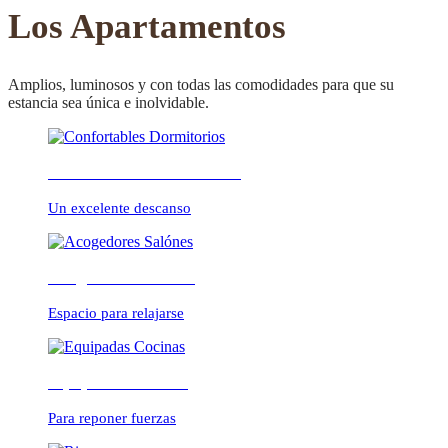
CONFORTABLE
Los Apartamentos
Amplios, luminosos y con todas las comodidades para que su
estancia sea única e inolvidable.
ambientes cálidos y
Confortables Dormitorios
relajados
Un excelente descanso
Acogedores Salónes
Espacio para relajarse
Equipadas Cocinas
Para reponer fuerzas