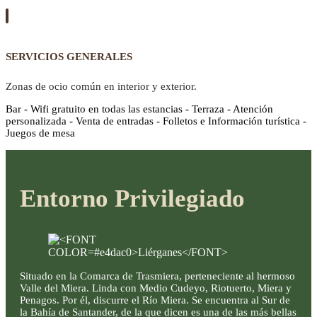
SERVICIOS GENERALES
Zonas de ocio común en interior y exterior.
Bar - Wifi gratuito en todas las estancias - Terraza - Atención
personalizada - Venta de entradas - Folletos e Información turística -
Juegos de mesa
Entorno Privilegiado
Situado en la Comarca de Trasmiera, perteneciente al hermoso
Valle del Miera. Linda con Medio Cudeyo, Riotuerto, Miera y
Penagos. Por él, discurre el Río Miera. Se encuentra al Sur de
la Bahía de Santander, de la que dicen es una de las más bellas