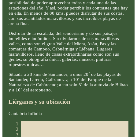
posibilidad de poder aprovechar todas y cada una de las
estaciones del año. Y así, poder percibir los contrastes que hay
en ella. En menos de 80 kms, puedes disfrutar de sus costas,
con sus acantilados maravillosos y sus increíbles playas de
arena fina.
Disfrutar de la escalada, del senderismo y de sus paisajes
increíbles e indómitos. Sin olvidarnos de sus maravillosos
valles, como son el gran Valle del Miera, Asón, Pas y las
comarcas de Campoo, Cabuérniga y Liébana. Lugares
maravillosos, lleno de cosas extraordinarias como son sus
gentes, su etnografía única, galerías, museos, pinturas
rupestres únicas…
Situada a 28 kms de Santander; a unos 20´ de las playas de
Santander, Laredo, Galizano…; a 10´ del Parque de la
Naturaleza de Cabárceno; a tan solo 5´ de la autovía de Bilbao
y a 10´ del aeropuerto.
Liérganes y su ubicación
Cantabria Infinita