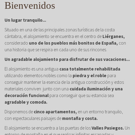
Bienvenidos
Un lugar tranquilo...
Situado en una de las principales zonas turísticas de la costa
cántabra, el alojamiento se encuentra en el centro de
Liérganes,
considerado
uno de los pueblos más bonitos de España,
con
una historia que se respira en cada uno de sus rincones.
Un agradable alojamiento para disfrutar de sus vacaciones...
El alojamiento es una antigua
casa totalmente rehabilitada
utilizando elementos nobles como la
piedra y el roble
para
conseguir mantener la esencia de la antigua construcción y estos
materiales conviven junto con una
cuidada iluminación y una
decoración funcional
para conseguir que su estancia sea
agradable y comoda.
Disponemos de
cinco apartamentos,
en un entorno tranquilo,
con espectaculares paisajes de
montaña y costa.
El alojamiento se encuentra a las puertas de los
Valles Pasiegos.
Un
entorno de montaña en el que realizar infinitas escapadas y