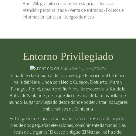
Bar - Wifi gratuito en todas las estancias - Terraza -
Atención personalizada - Venta de entradas - Folletos e
Información turística - Juegos de mesa
Entorno Privilegiado
Situado en la Comarca de Trasmiera, perteneciente al hermoso
Valle del Miera. Linda con Medio Cudeyo, Riotuerto, Miera y
Penagos. Por él, discurre el Río Miera. Se encuentra al Sur de la
Bahía de Santander, de la que dicen es una de las más bellas del
mundo. Lugar privilegiado desde donde poder visitar los lugares
emblemáticos de Cantabria.
En Liérganes destaca su balneario sulfuroso. Asentado bajo los
pies de dos pequeñas elevaciones, comúnmente llamadas "Las
tetas de Liérganes". El casco antigüo (El Mercadillo) ha sido