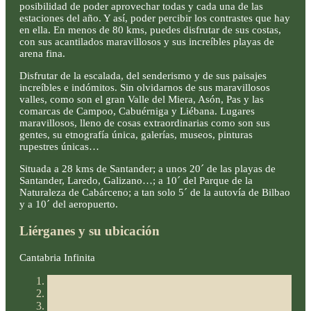
posibilidad de poder aprovechar todas y cada una de las
estaciones del año. Y así, poder percibir los contrastes que hay
en ella. En menos de 80 kms, puedes disfrutar de sus costas,
con sus acantilados maravillosos y sus increíbles playas de
arena fina.
Disfrutar de la escalada, del senderismo y de sus paisajes
increíbles e indómitos. Sin olvidarnos de sus maravillosos
valles, como son el gran Valle del Miera, Asón, Pas y las
comarcas de Campoo, Cabuérniga y Liébana. Lugares
maravillosos, lleno de cosas extraordinarias como son sus
gentes, su etnografía única, galerías, museos, pinturas
rupestres únicas…
Situada a 28 kms de Santander; a unos 20´ de las playas de
Santander, Laredo, Galizano…; a 10´ del Parque de la
Naturaleza de Cabárceno; a tan solo 5´ de la autovía de Bilbao
y a 10´ del aeropuerto.
Liérganes y su ubicación
Cantabria Infinita