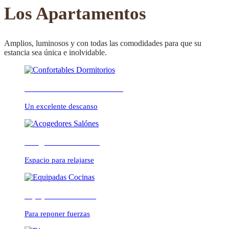
CONFORTABLE
Los Apartamentos
Amplios, luminosos y con todas las comodidades para que su
estancia sea única e inolvidable.
ambientes cálidos y
Confortables Dormitorios
relajados
Un excelente descanso
Acogedores Salónes
Espacio para relajarse
Equipadas Cocinas
Para reponer fuerzas