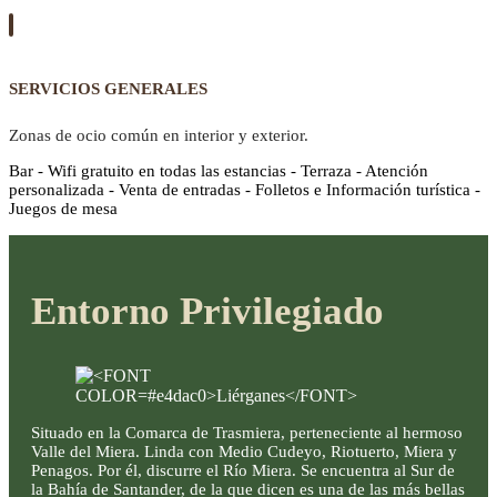
SERVICIOS GENERALES
Zonas de ocio común en interior y exterior.
Bar - Wifi gratuito en todas las estancias - Terraza - Atención
personalizada - Venta de entradas - Folletos e Información turística -
Juegos de mesa
Entorno Privilegiado
Situado en la Comarca de Trasmiera, perteneciente al hermoso
Valle del Miera. Linda con Medio Cudeyo, Riotuerto, Miera y
Penagos. Por él, discurre el Río Miera. Se encuentra al Sur de
la Bahía de Santander, de la que dicen es una de las más bellas