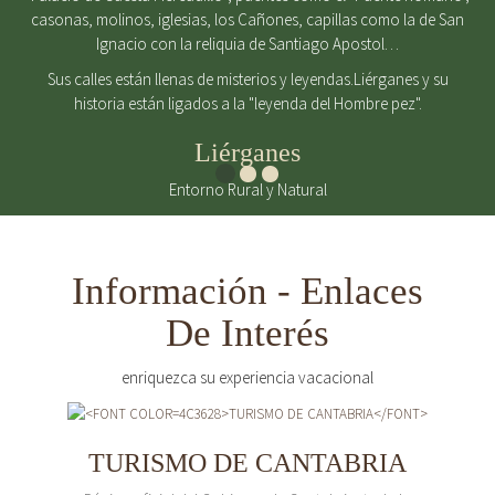
casonas, molinos, iglesias, los Cañones, capillas como la de San
Ignacio con la reliquia de Santiago Apostol…
Sus calles están llenas de misterios y leyendas.Liérganes y su
historia están ligados a la "leyenda del Hombre pez".
Liérganes
Entorno Rural y Natural
Información - Enlaces
De Interés
enriquezca su experiencia vacacional
TURISMO DE CANTABRIA