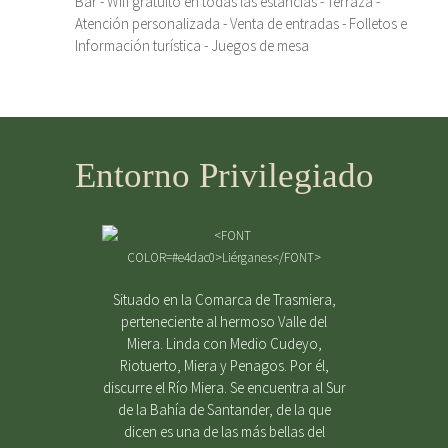
Bar - Wifi gratuito en todas las estancias - Terraza -
Atención personalizada - Venta de entradas - Folletos e
Información turística - Juegos de mesa
Entorno Privilegiado
Situado en la Comarca de Trasmiera,
perteneciente al hermoso Valle del
Miera. Linda con Medio Cudeyo,
Riotuerto, Miera y Penagos. Por él,
discurre el Río Miera. Se encuentra al Sur
de la Bahía de Santander, de la que
dicen es una de las más bellas del