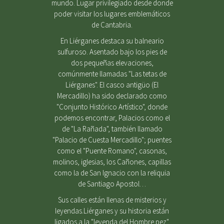
mundo. Lugar privilegiado desde donde
poder visitar los lugares emblemáticos
de Cantabria.
En Liérganes destaca su balneario
sulfuroso. Asentado bajo los pies de
dos pequeñas elevaciones,
comúnmente llamadas "Las tetas de
Liérganes". El casco antigüo (El
Mercadillo) ha sido declarado como
"Conjunto Histórico Artístico", donde
podemos encontrar, Palacios como el
de "La Rañada", también llamado
"Palacio de Cuesta Mercadillo"; puentes
como el "Puente Romano", casonas,
molinos, iglesias, los Cañones, capillas
como la de San Ignacio con la reliquia
de Santiago Apostol…
Sus calles están llenas de misterios y
leyendas.Liérganes y su historia están
ligados a la "leyenda del Hombre pez".