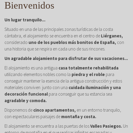
Bienvenidos
Un lugar tranquilo...
Situado en una de las principales zonas turísticas de la costa
cántabra, el alojamiento se encuentra en el centro de
Liérganes,
considerado
uno de los pueblos más bonitos de España,
con
una historia que se respira en cada uno de sus rincones.
Un agradable alojamiento para disfrutar de sus vacaciones...
El alojamiento es una antigua
casa totalmente rehabilitada
utilizando elementos nobles como la
piedra y el roble
para
conseguir mantener la esencia de la antigua construcción y estos
materiales conviven junto con una
cuidada iluminación y una
decoración funcional
para conseguir que su estancia sea
agradable y comoda.
Disponemos de
cinco apartamentos,
en un entorno tranquilo,
con espectaculares paisajes de
montaña y costa.
El alojamiento se encuentra a las puertas de los
Valles Pasiegos.
Un
entorno de montaña en el que realizar infinitas escapadas y