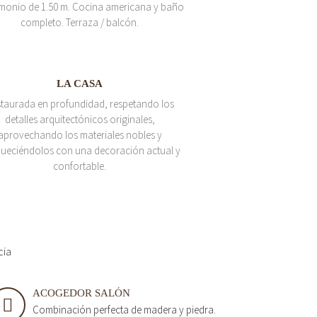
monio de 1.50 m. Cocina americana y baño
completo. Terraza / balcón.
LA CASA
taurada en profundidad, respetando los
detalles arquitectónicos originales,
aprovechando los materiales nobles y
queciéndolos con una decoración actual y
confortable.
cia
ACOGEDOR SALÓN
Combinación perfecta de madera y piedra.