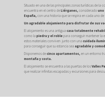
Situado en una de las principales zonas turísticas de la c
encuentra en el centro de
Liérganes,
considerado
uno 
España,
con una historia que se respira en cada uno de 
Un agradable alojamiento para disfrutar de sus va
El alojamiento es una antigua
casa totalmente rehabi
como la
piedra y el roble
para conseguir mantener la e
estos materiales conviven junto con una
cuidada ilumi
para conseguir que su estancia sea
agradable y comod
Disponemos de
cinco apartamentos,
en un entorno tr
montaña y costa.
El alojamiento se encuentra a las puertas de los
Valles P
que realizar infinitas escapadas y excursiones para descu