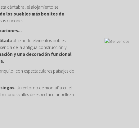
osta cántabra, el alojamiento se
de los pueblos más bonitos de
sus rincones.
caciones...
litada
utilizando elementos nobles
sencia de la antigua construcción y
nación y una decoración funcional
a.
anquilo, con espectaculares paisajes de
asiegos.
Un entorno de montaña en el
brir unos valles de espectacular belleza.