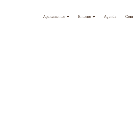
Apartamentos
Entorno
Agenda
Como
a sus sentidos