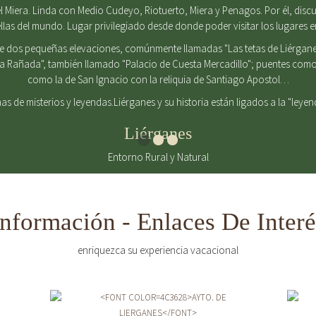
 Miera. Linda con Medio Cudeyo, Riotuerto, Miera y Penagos. Por él, discurr
ellas del mundo. Lugar privilegiado desde donde poder visitar los lugares 
de dos pequeñas elevaciones, comúnmente llamadas "Las tetas de Liérgane
La Rañada", también llamado "Palacio de Cuesta Mercadillo"; puentes como 
como la de San Ignacio con la reliquia de Santiago Apostol…
enas de misterios y leyendas.Liérganes y su historia están ligados a la "leye
Liérganes
Entorno Rural y Natural
Información - Enlaces De Interé
enriquezca su experiencia vacacional