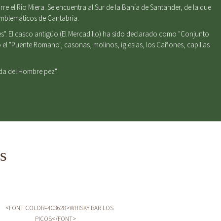
e el Río Miera. Se encuentra al Sur de la Bahía de Santander, de la que
emblemáticos de Cantabria.
s". El casco antigüo (El Mercadillo) ha sido declarado como "Conjunto
el "Puente Romano", casonas, molinos, iglesias, los Cañones, capillas
nda del Hombre pez".
s