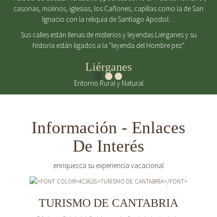
casonas, molinos, iglesias, los Cañones, capillas como la de San
Ignacio con la reliquia de Santiago Apostol…
Sus calles están llenas de misterios y leyendas.Liérganes y su
historia están ligados a la "leyenda del Hombre pez".
Liérganes
Entorno Rural y Natural
Información - Enlaces
De Interés
enriquezca su experiencia vacacional
TURISMO DE CANTABRIA