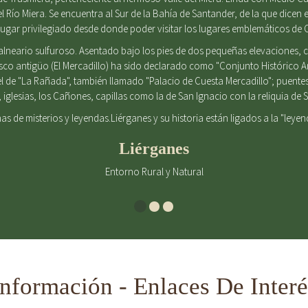
el Río Miera. Se encuentra al Sur de la Bahía de Santander, de la que dicen e
gar privilegiado desde donde poder visitar los lugares emblemáticos de 
alneario sulfuroso. Asentado bajo los pies de dos pequeñas elevaciones
casco antigüo (El Mercadillo) ha sido declarado como "Conjunto Histórico 
l de "La Rañada", también llamado "Palacio de Cuesta Mercadillo"; puent
iglesias, los Cañones, capillas como la de San Ignacio con la reliquia d
enas de misterios y leyendas.Liérganes y su historia están ligados a la "leye
Liérganes
Entorno Rural y Natural
Información - Enlaces De Interé