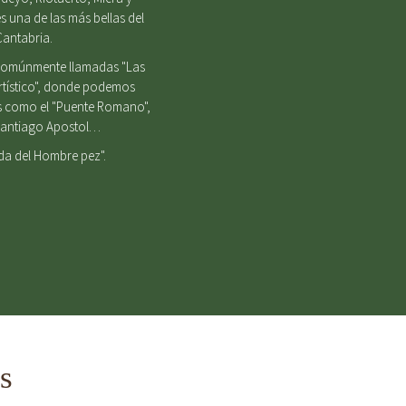
s una de las más bellas del
Cantabria.
, comúnmente llamadas "Las
Artístico", donde podemos
es como el "Puente Romano",
e Santiago Apostol…
nda del Hombre pez".
s