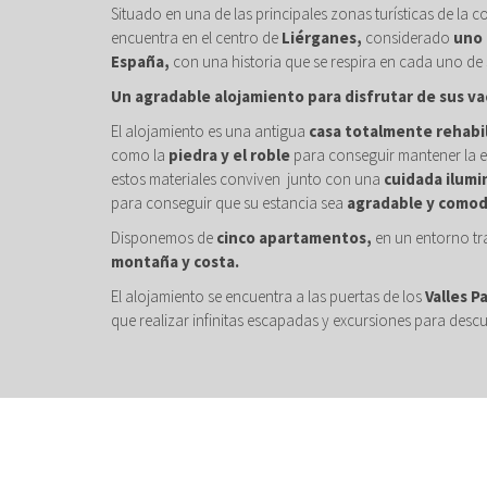
Situado en una de las principales zonas turísticas de la c
encuentra en el centro de
Liérganes,
considerado
uno 
España,
con una historia que se respira en cada uno de 
Un agradable alojamiento para disfrutar de sus va
El alojamiento es una antigua
casa totalmente rehabi
como la
piedra y el roble
para conseguir mantener la e
estos materiales conviven junto con una
cuidada ilumi
para conseguir que su estancia sea
agradable y comod
Disponemos de
cinco apartamentos,
en un entorno tr
montaña y costa.
El alojamiento se encuentra a las puertas de los
Valles P
que realizar infinitas escapadas y excursiones para descu