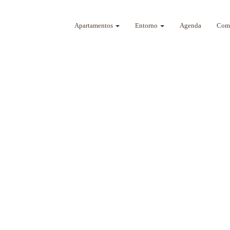
Apartamentos
Entorno
Agenda
Como
a sus sentidos