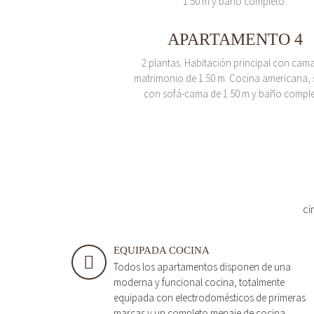
1.50 m y baño completo.
APARTAMENTO 4
2 plantas. Habitación principal con cam
matrimonio de 1.50 m. Cocina americana, 
con sofá-cama de 1.50 m y baño comple
ci
EQUIPADA COCINA
Todos los apartamentos disponen de una
moderna y funcional cocina, totalmente
equipada con electrodomésticos de primeras
marcas y un completo menaje de cocina.