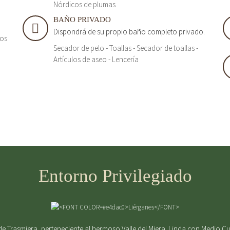
Nórdicos de plumas
BAÑO PRIVADO
Dispondrá de su propio baño completo privado.
tos
Secador de pelo - Toallas - Secador de toallas -
Artículos de aseo - Lencería
Entorno Privilegiado
e Trasmiera, perteneciente al hermoso Valle del Miera. Linda con Medio Cu