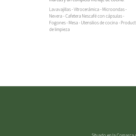
Lavavajillas - Vitrocerámica - Microondas -
Nevera - Cafetera Nescafé con cápsulas -
Fogones - Mesa - Utensilios de cocina - Produc
de limpieza
Situado en la Comarca d