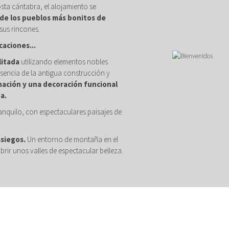
osta cántabra, el alojamiento se
de los pueblos más bonitos de
sus rincones.
caciones...
litada
utilizando elementos nobles
sencia de la antigua construcción y
nación y una decoración funcional
a.
anquilo, con espectaculares paisajes de
asiegos.
Un entorno de montaña en el
brir unos valles de espectacular belleza.