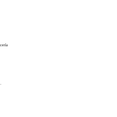
cería
.