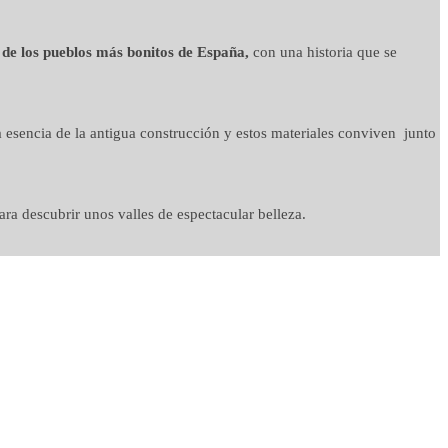
 de los pueblos más bonitos de España,
con una historia que se
 esencia de la antigua construcción y estos materiales conviven junto
ra descubrir unos valles de espectacular belleza.