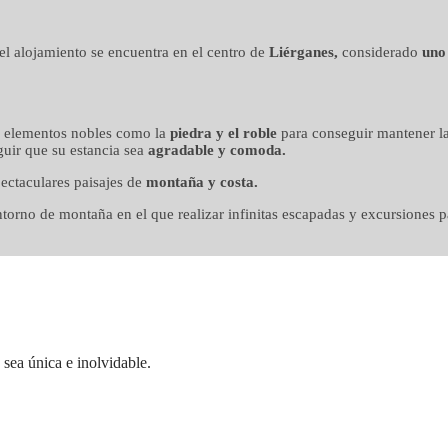
n mimo
, el alojamiento se encuentra en el centro de
Liérganes,
considerado
uno
o elementos nobles como la
piedra y el roble
para conseguir mantener la
uir que su estancia sea
agradable y comoda.
ectaculares paisajes de
montaña y costa.
orno de montaña en el que realizar infinitas escapadas y excursiones pa
sea única e inolvidable.