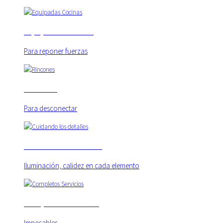
Equipadas Cocinas
Previous
Next
Para reponer fuerzas
Rincones
Para desconectar
Cuidando los detalles
Iluminación, calidez en cada elemento
Completos Servicios
Impecables