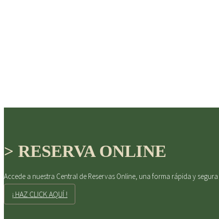
> RESERVA ONLINE
DISFRUTE
Accede a nuestra Central de Reservas Online, una forma rápida y segura
¡ HAZ CLICK AQUÍ !
detalles cuidados c