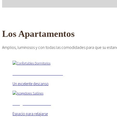
CONFORTABLE
ambientes cálidos y r
Los Apartamentos
Amplios, luminosos y con todas las comodidades para que su estanci
Confortables Dormitorios
Un excelente descanso
Acogedores Salónes
Espacio para relajarse