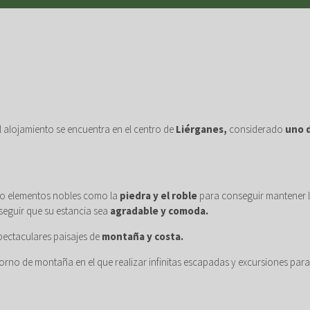
el alojamiento se encuentra en el centro de
Liérganes,
considerado
uno d
do elementos nobles como la
piedra y el roble
para conseguir mantener la
eguir que su estancia sea
agradable y comoda.
pectaculares paisajes de
montaña y costa.
rno de montaña en el que realizar infinitas escapadas y excursiones para 