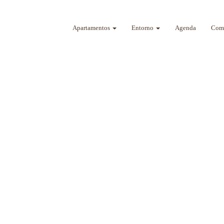
Apartamentos
Entorno
Agenda
Como
a sus sentidos