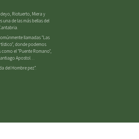
deyo, Riotuerto, Miera y
s una de las más bellas del
Cantabria.
, comúnmente llamadas "Las
Artístico", donde podemos
es como el "Puente Romano",
e Santiago Apostol…
nda del Hombre pez".