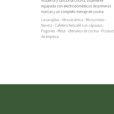
moderna y funcional cocina, totalmente
equipada con electrodomésticos de primeras
marcas y un completo menaje de cocina.
Lavavajillas - Vitrocerámica - Microondas -
Nevera - Cafetera Nescafé con cápsulas -
Fogones - Mesa - Utensilios de cocina - Produc
de limpieza