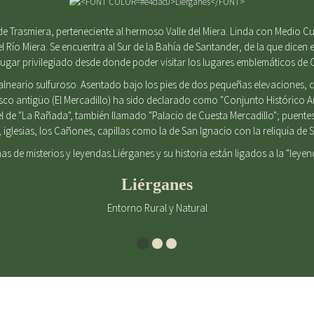
e Trasmiera, perteneciente al hermoso Valle del Miera. Linda con Medio Cu
el Río Miera. Se encuentra al Sur de la Bahía de Santander, de la que dicen e
gar privilegiado desde donde poder visitar los lugares emblemáticos de 
alneario sulfuroso. Asentado bajo los pies de dos pequeñas elevaciones
casco antigüo (El Mercadillo) ha sido declarado como "Conjunto Histórico 
l de "La Rañada", también llamado "Palacio de Cuesta Mercadillo"; puent
iglesias, los Cañones, capillas como la de San Ignacio con la reliquia d
enas de misterios y leyendas.Liérganes y su historia están ligados a la "leye
Liérganes
Entorno Rural y Natural