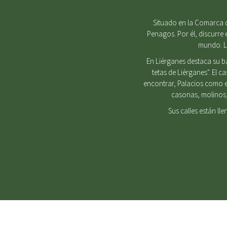
Situado en la Comarca d
Penagos. Por él, discurre 
mundo. Lu
En Liérganes destaca su b
tetas de Liérganes". El 
encontrar, Palacios como e
casonas, molinos, 
Sus calles están ll