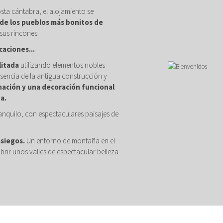
osta cántabra, el alojamiento se
de los pueblos más bonitos de
sus rincones.
caciones...
litada
utilizando elementos nobles
sencia de la antigua construcción y
nación y una decoración funcional
a.
anquilo, con espectaculares paisajes de
asiegos.
Un entorno de montaña en el
brir unos valles de espectacular belleza.