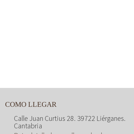
COMO LLEGAR
Calle Juan Curtius 28. 39722 Liérganes.
Cantabria