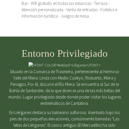
Bar - Wifi gratuito en todas las estancias - Terraza -
Atención personalizada - Venta de entradas - Folletos e
Información turística - Juegos de mesa
Entorno Privilegiado
Situado en la Comarca de Trasmiera, perteneciente al hermoso
Valle del Miera. Linda con Medio Cudeyo, Riotuerto, Miera y
Penagos. Por él, discurre el Río Miera. Se encuentra al Sur de la
Bahía de Santander, de la que dicen es una de las más bellas del
mundo. Lugar privilegiado desde donde poder visitar los lugares
emblemáticos de Cantabria.
En Liérganes destaca su balneario sulfuroso. Asentado bajo los
pies de dos pequeñas elevaciones, comúnmente llamadas "Las
tetas de Liérganes". El casco antigüo (El Mercadillo) ha sido