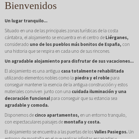
Bienvenidos
Un lugar tranquilo...
Situado en una de las principales zonas turísticas de la costa
cántabra, el alojamiento se encuentra en el centro de
Liérganes,
considerado
uno de los pueblos más bonitos de España,
con
una historia que se respira en cada uno de sus rincones.
Un agradable alojamiento para disfrutar de sus vacaciones...
El alojamiento es una antigua
casa totalmente rehabilitada
utilizando elementos nobles como la
piedra y el roble
para
conseguir mantener la esencia de la antigua construcción y estos
materiales conviven junto con una
cuidada iluminación y una
decoración funcional
para conseguir que su estancia sea
agradable y comoda.
Disponemos de
cinco apartamentos,
en un entorno tranquilo,
con espectaculares paisajes de
montaña y costa.
El alojamiento se encuentra a las puertas de los
Valles Pasiegos.
Un
entorno de montaña en el que realizar infinitas escapadas y