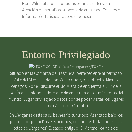
Bar - Wifi gratuito en todas las estancias - Terraza -
Atención personalizada - Venta de entradas - Folletos e
Información turística - Juegos de mesa
Entorno Privilegiado
Situado en la Comarca de Trasmiera, perteneciente al hermoso
Valle del Miera. Linda con Medio Cudeyo, Riotuerto, Miera y
Penagos. Por él, discurre el Río Miera. Se encuentra al Sur de la
Bahía de Santander, de la que dicen es una de las más bellas del
mundo. Lugar privilegiado desde donde poder visitar los lugares
emblemáticos de Cantabria.
En Liérganes destaca su balneario sulfuroso. Asentado bajo los
pies de dos pequeñas elevaciones, comúnmente llamadas "Las
tetas de Liérganes". El casco antigüo (El Mercadillo) ha sido