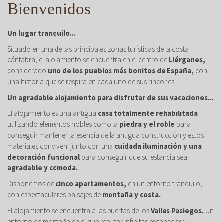
Bienvenidos
Un lugar tranquilo...
Situado en una de las principales zonas turísticas de la costa
cántabra, el alojamiento se encuentra en el centro de
Liérganes,
considerado
uno de los pueblos más bonitos de España,
con
una historia que se respira en cada uno de sus rincones.
Un agradable alojamiento para disfrutar de sus vacaciones...
El alojamiento es una antigua
casa totalmente rehabilitada
utilizando elementos nobles como la
piedra y el roble
para
conseguir mantener la esencia de la antigua construcción y estos
materiales conviven junto con una
cuidada iluminación y una
decoración funcional
para conseguir que su estancia sea
agradable y comoda.
Disponemos de
cinco apartamentos,
en un entorno tranquilo,
con espectaculares paisajes de
montaña y costa.
El alojamiento se encuentra a las puertas de los
Valles Pasiegos.
Un
entorno de montaña en el que realizar infinitas escapadas y