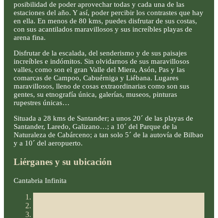
posibilidad de poder aprovechar todas y cada una de las
estaciones del año. Y así, poder percibir los contrastes que hay
en ella. En menos de 80 kms, puedes disfrutar de sus costas,
con sus acantilados maravillosos y sus increíbles playas de
arena fina.
Disfrutar de la escalada, del senderismo y de sus paisajes
increíbles e indómitos. Sin olvidarnos de sus maravillosos
valles, como son el gran Valle del Miera, Asón, Pas y las
comarcas de Campoo, Cabuérniga y Liébana. Lugares
maravillosos, lleno de cosas extraordinarias como son sus
gentes, su etnografía única, galerías, museos, pinturas
rupestres únicas…
Situada a 28 kms de Santander; a unos 20´ de las playas de
Santander, Laredo, Galizano…; a 10´ del Parque de la
Naturaleza de Cabárceno; a tan solo 5´ de la autovía de Bilbao
y a 10´ del aeropuerto.
Liérganes y su ubicación
Cantabria Infinita