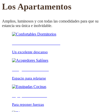
CONFORTABLE
Los Apartamentos
Amplios, luminosos y con todas las comodidades para que su
estancia sea única e inolvidable.
ambientes cálidos y
Confortables Dormitorios
relajados
Un excelente descanso
Acogedores Salónes
Espacio para relajarse
Equipadas Cocinas
Para reponer fuerzas