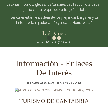
casonas, molinos, iglesias, los Cañones, capillas como la de San
Ignacio con la reliquia de Santiago Apostol…
Sus calles están llenas de misterios y leyendas.Liérganes y su
historia están ligados a la "leyenda del Hombre pez".
Liérganes
Entorno Rural y Natural
Información - Enlaces
De Interés
enriquezca su experiencia vacacional
TURISMO DE CANTABRIA