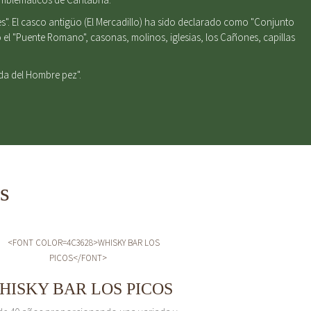
s". El casco antigüo (El Mercadillo) ha sido declarado como "Conjunto
el "Puente Romano", casonas, molinos, iglesias, los Cañones, capillas
nda del Hombre pez".
s
HISKY BAR LOS PICOS