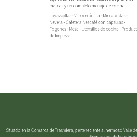
marcas y un completo menaje de cocina.
Lavavajillas - Vitrocerámica - Microondas -
Nevera - Cafetera Nescafé con cápsulas -
Fogones - Mesa - Utensilios de cocina - Produc
de limpieza
Situado en la Comarca de Trasmiera, perteneciente al hermoso Valle del
dicen es una de las más b