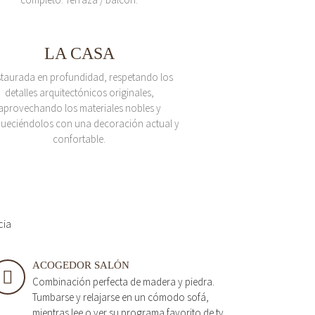
LA CASA
taurada en profundidad, respetando los
detalles arquitectónicos originales,
aprovechando los materiales nobles y
queciéndolos con una decoración actual y
confortable.
cia
ACOGEDOR SALÓN
Combinación perfecta de madera y piedra.
Tumbarse y relajarse en un cómodo sofá,
mientras lee o ver su programa favorito de tv.