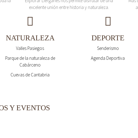
oda la
Explorar Liérganes nos permite disfrutar de una
Más 
excelente unión entre historia y naturaleza.
a
NATURALEZA
DEPORTE
Valles Pasiegos
Senderismo
Parque de la naturaleza de
Agenda Deportiva
Cabárceno
Cuevas de Cantabria
OS Y EVENTOS