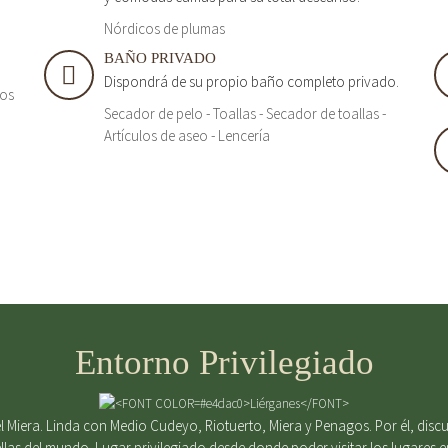
Nórdicos de plumas
BAÑO PRIVADO
Dispondrá de su propio baño completo privado.
tos
Secador de pelo - Toallas - Secador de toallas -
Artículos de aseo - Lencería
Entorno Privilegiado
 Miera. Linda con Medio Cudeyo, Riotuerto, Miera y Penagos. Por él, discurr
ellas del mundo. Lugar privilegiado desde donde poder visitar los lugares 