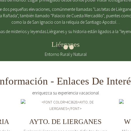
de dos pequeñas elevaciones, comúnmente llamadas "Las tetas de Liérgane
La Rañada", también llamado "Palacio de Cuesta Mercadillo"; puentes como 
como la de San Ignacio con la reliquia de Santiago Apostol…
enas de misterios y leyendas.Liérganes y su historia están ligados a la "leye
Liérganes
Entorno Rural y Natural
Información - Enlaces De Interé
enriquezca su experiencia vacacional
RIA
AYTO. DE LIERGANES
W