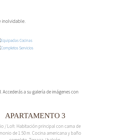
 inolvidable.
 el. Accederás a su galería de imágenes con
APARTAMENTO 3
io / Loft. Habitación principal con cama de
monio de 1.50 m. Cocina americana y baño
completo. Terraza / balcón.