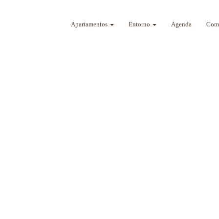
Apartamentos
Entorno
Agenda
Como
a sus sentidos