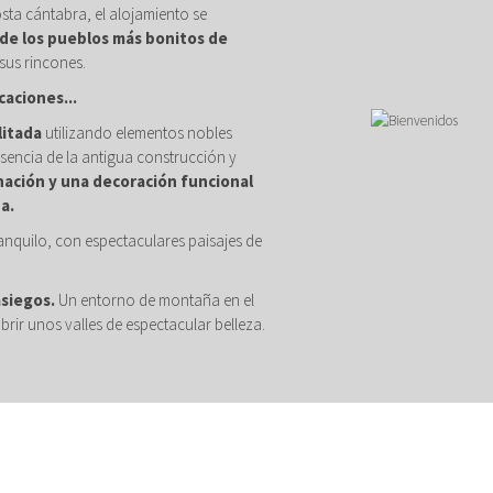
osta cántabra, el alojamiento se
de los pueblos más bonitos de
sus rincones.
caciones...
litada
utilizando elementos nobles
sencia de la antigua construcción y
nación y una decoración funcional
a.
anquilo, con espectaculares paisajes de
asiegos.
Un entorno de montaña en el
brir unos valles de espectacular belleza.