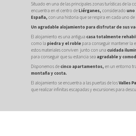
Situado en una de las principales zonas turísticas de la c
encuentra en el centro de
Liérganes,
considerado
uno 
España,
con una historia que se respira en cada uno de 
Un agradable alojamiento para disfrutar de sus va
El alojamiento es una antigua
casa totalmente rehabi
como la
piedra y el roble
para conseguir mantener la e
estos materiales conviven junto con una
cuidada ilumi
para conseguir que su estancia sea
agradable y comod
Disponemos de
cinco apartamentos,
en un entorno tr
montaña y costa.
El alojamiento se encuentra a las puertas de los
Valles P
que realizar infinitas escapadas y excursiones para descu