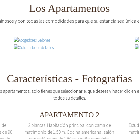
Los Apartamentos
inosos y con todas las comodidades para que su estancia sea única e
Características - Fotografías
os apartamentos, solo tienes que seleccionar el que desees y hacer clic en
todos su detalles.
APARTAMENTO 2
a de
2 plantas. Habitación principal con cama de
Estud
s de 90
matrimonio de 1.50 m. Cocina americana, salón
matri
ma de
con sofá-cama de 1.50 m y baño completo.