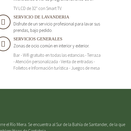
TV LCD de 32" con Smart TV.
SERVICIO DE LAVANDERIA
Disfrute de un servicio profesional para lavar sus
prendas, bajo pedido.
SERVICIOS GENERALES
Zonas de ocio común en interior y exterior.
Bar - Wifi gratuito en todas las estancias - Terraza
- Atención personalizada - Venta de entradas -
Folletos e Información turística - Juegos de mesa
e el Río Miera. Se encuentra al Sur de la Bahía de Santander, de la que
emblemáticos de Cantabria.