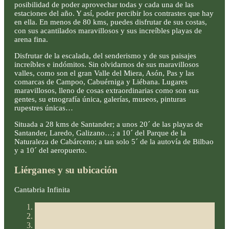
posibilidad de poder aprovechar todas y cada una de las
estaciones del año. Y así, poder percibir los contrastes que hay
en ella. En menos de 80 kms, puedes disfrutar de sus costas,
con sus acantilados maravillosos y sus increíbles playas de
arena fina.
Disfrutar de la escalada, del senderismo y de sus paisajes
increíbles e indómitos. Sin olvidarnos de sus maravillosos
valles, como son el gran Valle del Miera, Asón, Pas y las
comarcas de Campoo, Cabuérniga y Liébana. Lugares
maravillosos, lleno de cosas extraordinarias como son sus
gentes, su etnografía única, galerías, museos, pinturas
rupestres únicas…
Situada a 28 kms de Santander; a unos 20´ de las playas de
Santander, Laredo, Galizano…; a 10´ del Parque de la
Naturaleza de Cabárceno; a tan solo 5´ de la autovía de Bilbao
y a 10´ del aeropuerto.
Liérganes y su ubicación
Cantabria Infinita