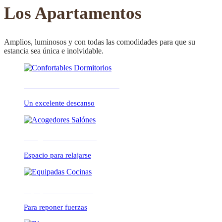
CONFORTABLE
Los Apartamentos
Amplios, luminosos y con todas las comodidades para que su
estancia sea única e inolvidable.
ambientes cálidos y
Confortables Dormitorios
relajados
Un excelente descanso
Acogedores Salónes
Espacio para relajarse
Equipadas Cocinas
Para reponer fuerzas