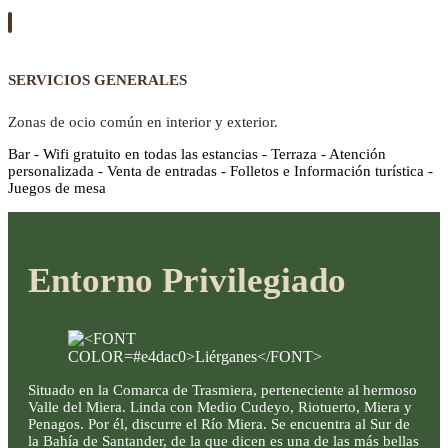
SERVICIOS GENERALES
Zonas de ocio común en interior y exterior.
Bar - Wifi gratuito en todas las estancias - Terraza - Atención
personalizada - Venta de entradas - Folletos e Información turística -
Juegos de mesa
Entorno Privilegiado
Situado en la Comarca de Trasmiera, perteneciente al hermoso
Valle del Miera. Linda con Medio Cudeyo, Riotuerto, Miera y
Penagos. Por él, discurre el Río Miera. Se encuentra al Sur de
la Bahía de Santander, de la que dicen es una de las más bellas