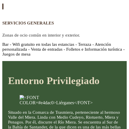
SERVICIOS GENERALES
Zonas de ocio común en interior y exterior.
Bar - Wifi gratuito en todas las estancias - Terraza - Atención
personalizada - Venta de entradas - Folletos e Información turística -
Juegos de mesa
Entorno Privilegiado
Situado en la Comarca de Trasmiera, perteneciente al hermoso
Valle del Miera. Linda con Medio Cudeyo, Riotuerto, Miera y
Penagos. Por él, discurre el Río Miera. Se encuentra al Sur de
la Bahía de Santander, de la que dicen es una de las más bellas