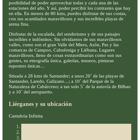
posibilidad de poder aprovechar todas y cada una de las
estaciones del año. Y así, poder percibir los contrastes que hay
en ella. En menos de 80 kms, puedes disfrutar de sus costas,
con sus acantilados maravillosos y sus increíbles playas de
arena fina.
Disfrutar de la escalada, del senderismo y de sus paisajes
increíbles e indómitos. Sin olvidarnos de sus maravillosos
valles, como son el gran Valle del Miera, Asón, Pas y las
comarcas de Campoo, Cabuérniga y Liébana. Lugares
maravillosos, lleno de cosas extraordinarias como son sus
gentes, su etnografía única, galerías, museos, pinturas
rupestres únicas…
Situada a 28 kms de Santander; a unos 20´ de las playas de
Santander, Laredo, Galizano…; a 10´ del Parque de la
Naturaleza de Cabárceno; a tan solo 5´ de la autovía de Bilbao
y a 10´ del aeropuerto.
Liérganes y su ubicación
Cantabria Infinita