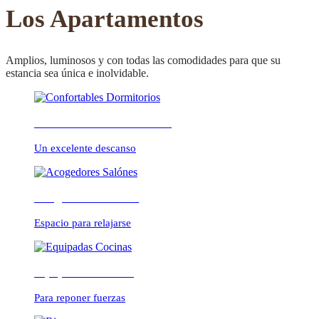
CONFORTABLE
Los Apartamentos
Amplios, luminosos y con todas las comodidades para que su
estancia sea única e inolvidable.
ambientes cálidos y
Confortables Dormitorios
relajados
Un excelente descanso
Acogedores Salónes
Espacio para relajarse
Equipadas Cocinas
Para reponer fuerzas