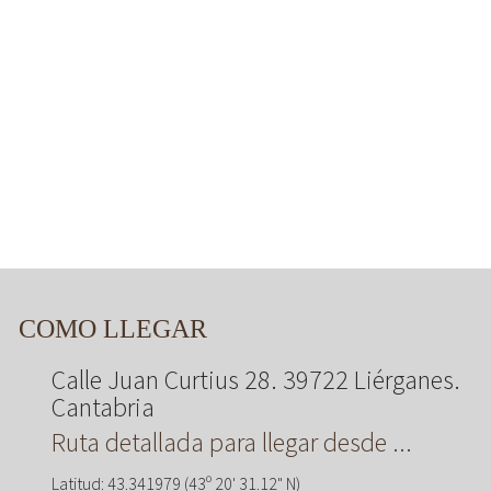
COMO LLEGAR
Calle Juan Curtius 28. 39722 Liérganes.
Cantabria
Ruta detallada para llegar desde ...
Latitud: 43.341979 (43º 20' 31.12" N)