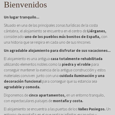
Bienvenidos
Un lugar tranquilo...
Situado en una de las principales zonas turísticas de la costa
cántabra, el alojamiento se encuentra en el centro de
Liérganes,
considerado
uno de los pueblos más bonitos de España,
con
una historia que se respira en cada uno de sus rincones.
Un agradable alojamiento para disfrutar de sus vacaciones...
El alojamiento es una antigua
casa totalmente rehabilitada
utilizando elementos nobles como la
piedra y el roble
para
conseguir mantener la esencia de la antigua construcción y estos
materiales conviven junto con una
cuidada iluminación y una
decoración funcional
para conseguir que su estancia sea
agradable y comoda.
Disponemos de
cinco apartamentos,
en un entorno tranquilo,
con espectaculares paisajes de
montaña y costa.
El alojamiento se encuentra a las puertas de los
Valles Pasiegos.
Un
entorno de montaña en el que realizar infinitas escapadas y