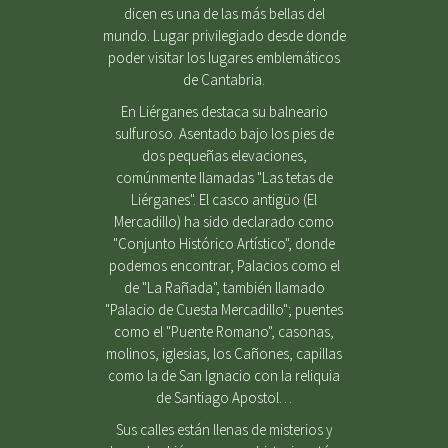
dicen es una de las más bellas del
mundo. Lugar privilegiado desde donde
poder visitar los lugares emblemáticos
de Cantabria.
En Liérganes destaca su balneario
sulfuroso. Asentado bajo los pies de
dos pequeñas elevaciones,
comúnmente llamadas "Las tetas de
Liérganes". El casco antigüo (El
Mercadillo) ha sido declarado como
"Conjunto Histórico Artístico", donde
podemos encontrar, Palacios como el
de "La Rañada", también llamado
"Palacio de Cuesta Mercadillo"; puentes
como el "Puente Romano", casonas,
molinos, iglesias, los Cañones, capillas
como la de San Ignacio con la reliquia
de Santiago Apostol…
Sus calles están llenas de misterios y