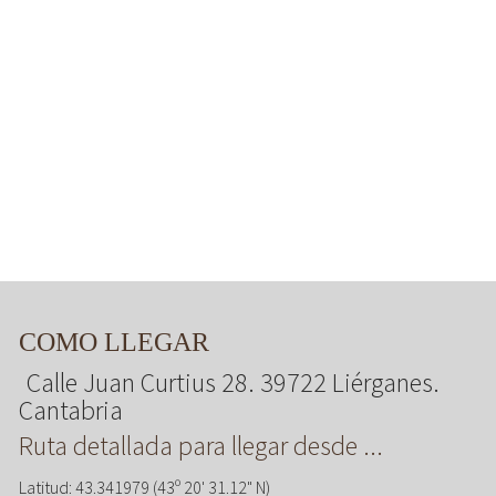
COMO LLEGAR
Calle Juan Curtius 28. 39722 Liérganes.
Cantabria
Ruta detallada para llegar desde ...
Latitud: 43.341979 (43º 20' 31.12" N)