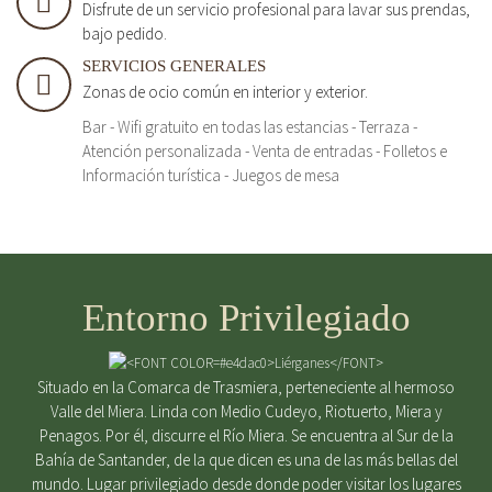
Disfrute de un servicio profesional para lavar sus prendas,
bajo pedido.
SERVICIOS GENERALES
Zonas de ocio común en interior y exterior.
Bar - Wifi gratuito en todas las estancias - Terraza -
Atención personalizada - Venta de entradas - Folletos e
Información turística - Juegos de mesa
Entorno Privilegiado
Situado en la Comarca de Trasmiera, perteneciente al hermoso
Valle del Miera. Linda con Medio Cudeyo, Riotuerto, Miera y
Penagos. Por él, discurre el Río Miera. Se encuentra al Sur de la
Bahía de Santander, de la que dicen es una de las más bellas del
mundo. Lugar privilegiado desde donde poder visitar los lugares