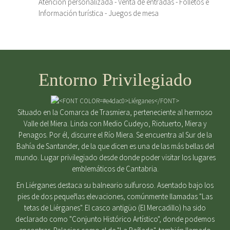
Atención personalizada - Venta de entradas - Folletos e
Información turística - Juegos de mesa
Entorno Privilegiado
Situado en la Comarca de Trasmiera, perteneciente al hermoso
Valle del Miera. Linda con Medio Cudeyo, Riotuerto, Miera y
Penagos. Por él, discurre el Río Miera. Se encuentra al Sur de la
Bahía de Santander, de la que dicen es una de las más bellas del
mundo. Lugar privilegiado desde donde poder visitar los lugares
emblemáticos de Cantabria.
En Liérganes destaca su balneario sulfuroso. Asentado bajo los
pies de dos pequeñas elevaciones, comúnmente llamadas "Las
tetas de Liérganes". El casco antigüo (El Mercadillo) ha sido
declarado como "Conjunto Histórico Artístico", donde podemos