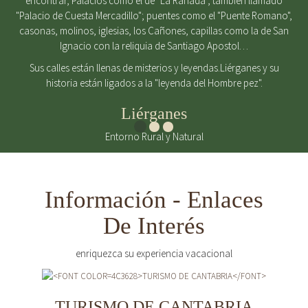
encontrar, Palacios como el de "La Rañada", también llamado
"Palacio de Cuesta Mercadillo"; puentes como el "Puente Romano",
casonas, molinos, iglesias, los Cañones, capillas como la de San
Ignacio con la reliquia de Santiago Apostol…
Sus calles están llenas de misterios y leyendas.Liérganes y su
historia están ligados a la "leyenda del Hombre pez".
Liérganes
Entorno Rural y Natural
Información - Enlaces
De Interés
enriquezca su experiencia vacacional
TURISMO DE CANTABRIA