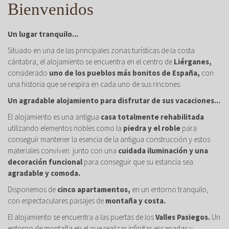
Bienvenidos
Un lugar tranquilo...
Situado en una de las principales zonas turísticas de la costa
cántabra, el alojamiento se encuentra en el centro de
Liérganes,
considerado
uno de los pueblos más bonitos de España,
con
una historia que se respira en cada uno de sus rincones.
Un agradable alojamiento para disfrutar de sus vacaciones...
El alojamiento es una antigua
casa totalmente rehabilitada
utilizando elementos nobles como la
piedra y el roble
para
conseguir mantener la esencia de la antigua construcción y estos
materiales conviven junto con una
cuidada iluminación y una
decoración funcional
para conseguir que su estancia sea
agradable y comoda.
Disponemos de
cinco apartamentos,
en un entorno tranquilo,
con espectaculares paisajes de
montaña y costa.
El alojamiento se encuentra a las puertas de los
Valles Pasiegos.
Un
entorno de montaña en el que realizar infinitas escapadas y