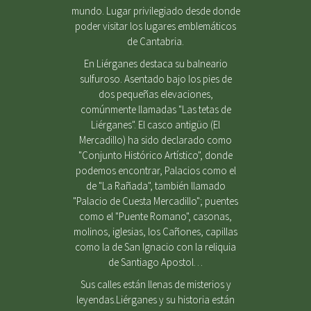
mundo. Lugar privilegiado desde donde
poder visitar los lugares emblemáticos
de Cantabria.
En Liérganes destaca su balneario
sulfuroso. Asentado bajo los pies de
dos pequeñas elevaciones,
comúnmente llamadas "Las tetas de
Liérganes". El casco antigüo (El
Mercadillo) ha sido declarado como
"Conjunto Histórico Artístico", donde
podemos encontrar, Palacios como el
de "La Rañada", también llamado
"Palacio de Cuesta Mercadillo"; puentes
como el "Puente Romano", casonas,
molinos, iglesias, los Cañones, capillas
como la de San Ignacio con la reliquia
de Santiago Apostol…
Sus calles están llenas de misterios y
leyendas.Liérganes y su historia están