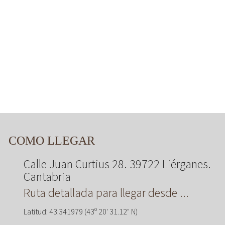
COMO LLEGAR
Calle Juan Curtius 28. 39722 Liérganes.
Cantabria
Ruta detallada para llegar desde ...
Latitud: 43.341979 (43º 20' 31.12" N)