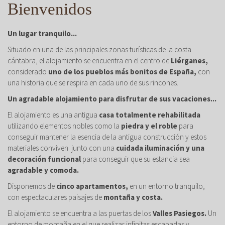
Bienvenidos
Un lugar tranquilo...
Situado en una de las principales zonas turísticas de la costa
cántabra, el alojamiento se encuentra en el centro de
Liérganes,
considerado
uno de los pueblos más bonitos de España,
con
una historia que se respira en cada uno de sus rincones.
Un agradable alojamiento para disfrutar de sus vacaciones...
El alojamiento es una antigua
casa totalmente rehabilitada
utilizando elementos nobles como la
piedra y el roble
para
conseguir mantener la esencia de la antigua construcción y estos
materiales conviven junto con una
cuidada iluminación y una
decoración funcional
para conseguir que su estancia sea
agradable y comoda.
Disponemos de
cinco apartamentos,
en un entorno tranquilo,
con espectaculares paisajes de
montaña y costa.
El alojamiento se encuentra a las puertas de los
Valles Pasiegos.
Un
entorno de montaña en el que realizar infinitas escapadas y