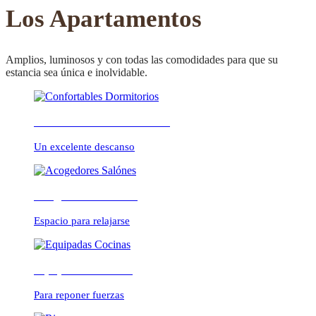
CONFORTABLE
Los Apartamentos
Amplios, luminosos y con todas las comodidades para que su
estancia sea única e inolvidable.
ambientes cálidos y
Confortables Dormitorios
relajados
Un excelente descanso
Acogedores Salónes
Espacio para relajarse
Equipadas Cocinas
Para reponer fuerzas