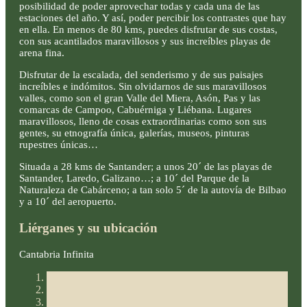
posibilidad de poder aprovechar todas y cada una de las
estaciones del año. Y así, poder percibir los contrastes que hay
en ella. En menos de 80 kms, puedes disfrutar de sus costas,
con sus acantilados maravillosos y sus increíbles playas de
arena fina.
Disfrutar de la escalada, del senderismo y de sus paisajes
increíbles e indómitos. Sin olvidarnos de sus maravillosos
valles, como son el gran Valle del Miera, Asón, Pas y las
comarcas de Campoo, Cabuérniga y Liébana. Lugares
maravillosos, lleno de cosas extraordinarias como son sus
gentes, su etnografía única, galerías, museos, pinturas
rupestres únicas…
Situada a 28 kms de Santander; a unos 20´ de las playas de
Santander, Laredo, Galizano…; a 10´ del Parque de la
Naturaleza de Cabárceno; a tan solo 5´ de la autovía de Bilbao
y a 10´ del aeropuerto.
Liérganes y su ubicación
Cantabria Infinita