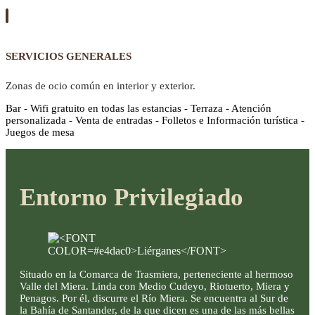
SERVICIOS GENERALES
Zonas de ocio común en interior y exterior.
Bar - Wifi gratuito en todas las estancias - Terraza - Atención
personalizada - Venta de entradas - Folletos e Información turística -
Juegos de mesa
Entorno Privilegiado
Situado en la Comarca de Trasmiera, perteneciente al hermoso
Valle del Miera. Linda con Medio Cudeyo, Riotuerto, Miera y
Penagos. Por él, discurre el Río Miera. Se encuentra al Sur de
la Bahía de Santander, de la que dicen es una de las más bellas