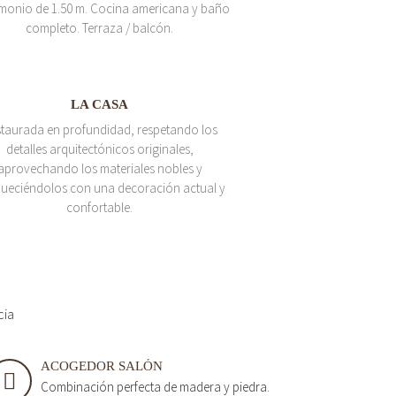
monio de 1.50 m. Cocina americana y baño
completo. Terraza / balcón.
LA CASA
taurada en profundidad, respetando los
detalles arquitectónicos originales,
aprovechando los materiales nobles y
queciéndolos con una decoración actual y
confortable.
cia
ACOGEDOR SALÓN
Combinación perfecta de madera y piedra.