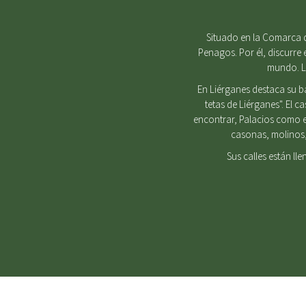
Situado en la Comarca d
Penagos. Por él, discurre 
mundo. Lu
En Liérganes destaca su b
tetas de Liérganes". El 
encontrar, Palacios como e
casonas, molinos, 
Sus calles están ll