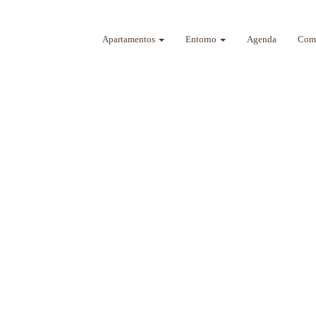
Apartamentos
Entorno
Agenda
Como
a sus sentidos