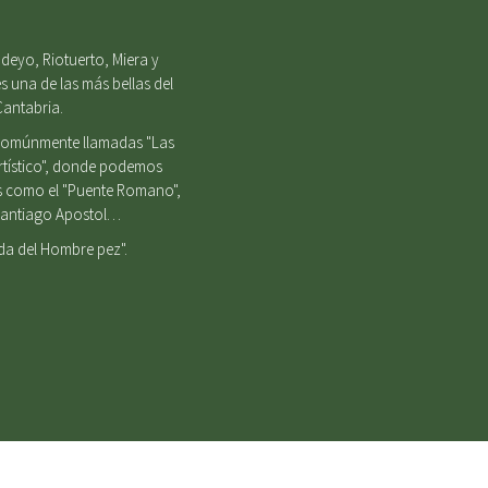
deyo, Riotuerto, Miera y
s una de las más bellas del
Cantabria.
, comúnmente llamadas "Las
Artístico", donde podemos
es como el "Puente Romano",
e Santiago Apostol…
nda del Hombre pez".