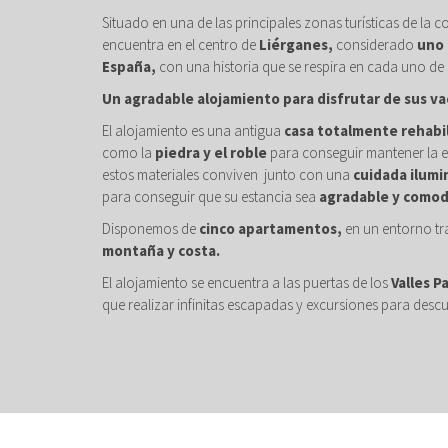
Situado en una de las principales zonas turísticas de la c
encuentra en el centro de
Liérganes,
considerado
uno 
España,
con una historia que se respira en cada uno de 
Un agradable alojamiento para disfrutar de sus va
El alojamiento es una antigua
casa totalmente rehabi
como la
piedra y el roble
para conseguir mantener la e
estos materiales conviven junto con una
cuidada ilumi
para conseguir que su estancia sea
agradable y comod
Disponemos de
cinco apartamentos,
en un entorno tr
montaña y costa.
El alojamiento se encuentra a las puertas de los
Valles P
que realizar infinitas escapadas y excursiones para descu