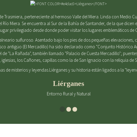
e Trasmiera, perteneciente al hermoso Valle del Miera. Linda con Medio Cu
el Río Miera. Se encuentra al Sur de la Bahía de Santander, de la que dicen e
gar privilegiado desde donde poder visitar los lugares emblemáticos de 
alneario sulfuroso. Asentado bajo los pies de dos pequeñas elevaciones
casco antigüo (El Mercadillo) ha sido declarado como "Conjunto Histórico 
l de "La Rañada", también llamado "Palacio de Cuesta Mercadillo"; puent
iglesias, los Cañones, capillas como la de San Ignacio con la reliquia d
enas de misterios y leyendas.Liérganes y su historia están ligados a la "leye
Liérganes
Entorno Rural y Natural