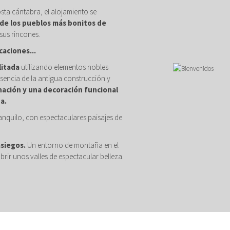
osta cántabra, el alojamiento se
de los pueblos más bonitos de
sus rincones.
caciones...
litada
utilizando elementos nobles
sencia de la antigua construcción y
nación y una decoración funcional
a.
anquilo, con espectaculares paisajes de
asiegos.
Un entorno de montaña en el
brir unos valles de espectacular belleza.