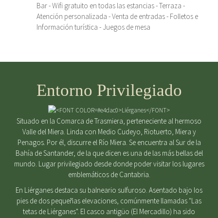
Bar - Wifi gratuito en todas las estancias - Terraza -
Atención personalizada - Venta de entradas - Folletos e
Información turística - Juegos de mesa
Entorno Privilegiado
Situado en la Comarca de Trasmiera, perteneciente al hermoso
Valle del Miera. Linda con Medio Cudeyo, Riotuerto, Miera y
Penagos. Por él, discurre el Río Miera. Se encuentra al Sur de la
Bahía de Santander, de la que dicen es una de las más bellas del
mundo. Lugar privilegiado desde donde poder visitar los lugares
emblemáticos de Cantabria.
En Liérganes destaca su balneario sulfuroso. Asentado bajo los
pies de dos pequeñas elevaciones, comúnmente llamadas "Las
tetas de Liérganes". El casco antigüo (El Mercadillo) ha sido