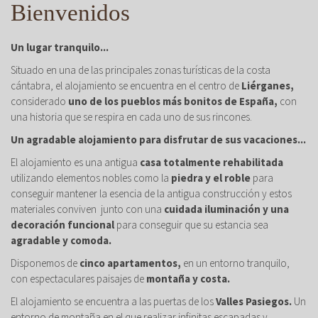
Bienvenidos
Un lugar tranquilo...
Situado en una de las principales zonas turísticas de la costa
cántabra, el alojamiento se encuentra en el centro de
Liérganes,
considerado
uno de los pueblos más bonitos de España,
con
una historia que se respira en cada uno de sus rincones.
Un agradable alojamiento para disfrutar de sus vacaciones...
El alojamiento es una antigua
casa totalmente rehabilitada
utilizando elementos nobles como la
piedra y el roble
para
conseguir mantener la esencia de la antigua construcción y estos
materiales conviven junto con una
cuidada iluminación y una
decoración funcional
para conseguir que su estancia sea
agradable y comoda.
Disponemos de
cinco apartamentos,
en un entorno tranquilo,
con espectaculares paisajes de
montaña y costa.
El alojamiento se encuentra a las puertas de los
Valles Pasiegos.
Un
entorno de montaña en el que realizar infinitas escapadas y