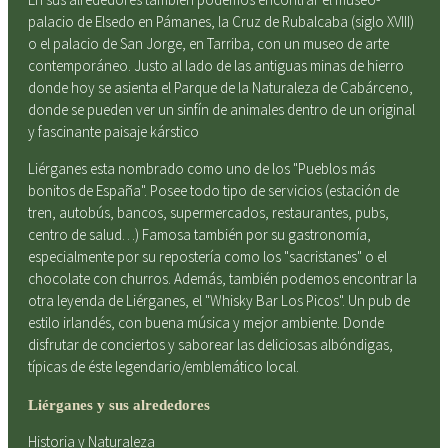
palacio de Elsedo en Pámanes, la Cruz de Rubalcaba (siglo XVIII)
o el palacio de San Jorge, en Tarriba, con un museo de arte
contemporáneo. Justo al lado de las antiguas minas de hierro
donde hoy se asienta el Parque de la Naturaleza de Cabárceno,
donde se pueden ver un sinfín de animales dentro de un original
y fascinante paisaje kárstico
Liérganes esta nombrado como uno de los "Pueblos más
bonitos de España". Posee todo tipo de servicios (estación de
tren, autobús, bancos, supermercados, restaurantes, pubs,
centro de salud…) Famosa también por su gastronomía,
especialmente por su repostería como los "sacristanes" o el
chocolate con churros. Además, también podemos encontrar la
otra leyenda de Liérganes, el "Whisky Bar Los Picos". Un pub de
estilo irlandés, con buena música y mejor ambiente. Donde
disfrutar de conciertos y saborear las deliciosas albóndigas,
típicas de éste legendario/emblemático local.
Liérganes y sus alrededores
Historia y Naturaleza