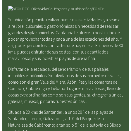
Su ubicación permite realizar numerosas actividades, ya sean al
aire libre, culturales o gastronómicas sin necesidad de realizar
grandes desplazamientos. Cantabria te ofrece la posibilidad de
poder aprovechar todas y cada una de las estaciones del año. Y
así, poder percibir los contrastes que hay en ella. En menos de 80
kms, puedes disfrutar de sus costas, con sus acantilados
maravillosos y sus increíbles playas de arena fina.
Disfrutar de la escalada, del senderismo y de sus paisajes
increíbles e indómitos. Sin olvidarnos de sus maravillosos valles,
como son el gran Valle del Miera, Asón, Pas y las comarcas de
Campoo, Cabuérniga y Liébana. Lugares maravillosos, lleno de
cosas extraordinarias como son sus gentes, su etnografía única,
galerías, museos, pinturas rupestres únicas…
Situada a 28 kms de Santander; a unos 20´ de las playas de
Santander, Laredo, Galizano…; a 10´ del Parque de la
Naturaleza de Cabárceno; a tan solo 5´ de la autovía de Bilbao