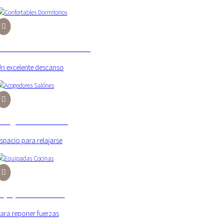
Previous
Next
Confortables Dormitorios
n excelente descanso
Acogedores Salónes
spacio para relajarse
Equipadas Cocinas
ara reponer fuerzas