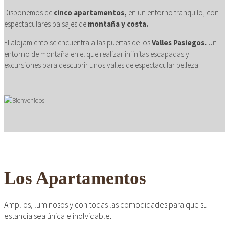
CONFORTABLE
Disponemos de
cinco apartamentos,
en un entorno tranquilo, con
espectaculares paisajes de
montaña y costa.
ambientes cálidos y
El alojamiento se encuentra a las puertas de los
Valles Pasiegos.
Un
relajados
entorno de montaña en el que realizar infinitas escapadas y
excursiones para descubrir unos valles de espectacular belleza.
Los Apartamentos
Amplios, luminosos y con todas las comodidades para que su
estancia sea única e inolvidable.