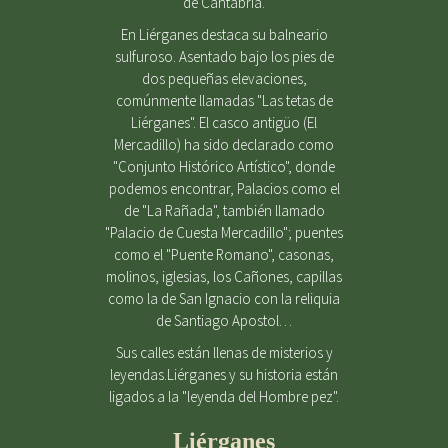
de Cantabria.
En Liérganes destaca su balneario
sulfuroso. Asentado bajo los pies de
dos pequeñas elevaciones,
comúnmente llamadas "Las tetas de
Liérganes". El casco antigüo (El
Mercadillo) ha sido declarado como
"Conjunto Histórico Artístico", donde
podemos encontrar, Palacios como el
de "La Rañada", también llamado
"Palacio de Cuesta Mercadillo"; puentes
como el "Puente Romano", casonas,
molinos, iglesias, los Cañones, capillas
como la de San Ignacio con la reliquia
de Santiago Apostol…
Sus calles están llenas de misterios y
leyendas.Liérganes y su historia están
ligados a la "leyenda del Hombre pez".
Liérganes