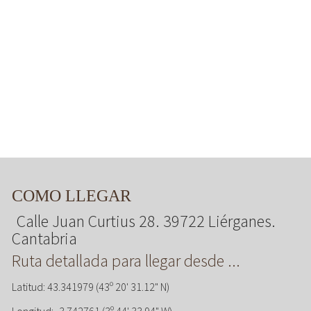
COMO LLEGAR
Calle Juan Curtius 28. 39722 Liérganes.
Cantabria
Ruta detallada para llegar desde ...
Latitud: 43.341979 (43º 20' 31.12" N)
Longitud: -3.742761 (3º 44' 33.94" W)