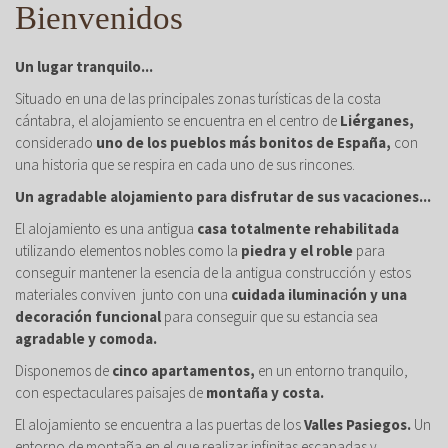
Bienvenidos
Un lugar tranquilo...
Situado en una de las principales zonas turísticas de la costa
cántabra, el alojamiento se encuentra en el centro de
Liérganes,
considerado
uno de los pueblos más bonitos de España,
con
una historia que se respira en cada uno de sus rincones.
Un agradable alojamiento para disfrutar de sus vacaciones...
El alojamiento es una antigua
casa totalmente rehabilitada
utilizando elementos nobles como la
piedra y el roble
para
conseguir mantener la esencia de la antigua construcción y estos
materiales conviven junto con una
cuidada iluminación y una
decoración funcional
para conseguir que su estancia sea
agradable y comoda.
Disponemos de
cinco apartamentos,
en un entorno tranquilo,
con espectaculares paisajes de
montaña y costa.
El alojamiento se encuentra a las puertas de los
Valles Pasiegos.
Un
entorno de montaña en el que realizar infinitas escapadas y