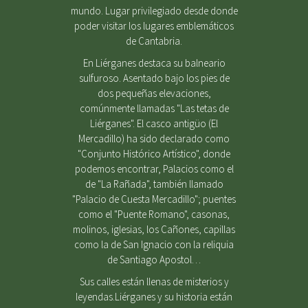
mundo. Lugar privilegiado desde donde
poder visitar los lugares emblemáticos
de Cantabria.
En Liérganes destaca su balneario
sulfuroso. Asentado bajo los pies de
dos pequeñas elevaciones,
comúnmente llamadas "Las tetas de
Liérganes". El casco antigüo (El
Mercadillo) ha sido declarado como
"Conjunto Histórico Artístico", donde
podemos encontrar, Palacios como el
de "La Rañada", también llamado
"Palacio de Cuesta Mercadillo"; puentes
como el "Puente Romano", casonas,
molinos, iglesias, los Cañones, capillas
como la de San Ignacio con la reliquia
de Santiago Apostol…
Sus calles están llenas de misterios y
leyendas.Liérganes y su historia están