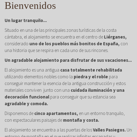
Bienvenidos
Un lugar tranquilo...
Situado en una de las principales zonas turísticas de la costa
cántabra, el alojamiento se encuentra en el centro de
Liérganes,
considerado
uno de los pueblos más bonitos de España,
con
una historia que se respira en cada uno de sus rincones.
Un agradable alojamiento para disfrutar de sus vacaciones...
El alojamiento es una antigua
casa totalmente rehabilitada
utilizando elementos nobles como la
piedra y el roble
para
conseguir mantener la esencia de la antigua construcción y estos
materiales conviven junto con una
cuidada iluminación y una
decoración funcional
para conseguir que su estancia sea
agradable y comoda.
Disponemos de
cinco apartamentos,
en un entorno tranquilo,
con espectaculares paisajes de
montaña y costa.
El alojamiento se encuentra a las puertas de los
Valles Pasiegos.
Un
entorno de montaña en el que realizar infinitas escapadas y