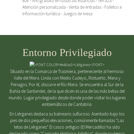
Bar - Wifi gratuito en todas las estancias - Terraza -
Atención personalizada - Venta de entradas - Folletos e
Información turística - Juegos de mesa
Entorno Privilegiado
Situado en la Comarca de Trasmiera, perteneciente al hermoso
Valle del Miera. Linda con Medio Cudeyo, Riotuerto, Miera y
Penagos. Por él, discurre el Río Miera. Se encuentra al Sur de la
Bahía de Santander, de la que dicen es una de las más bellas del
mundo. Lugar privilegiado desde donde poder visitar los lugares
emblemáticos de Cantabria.
En Liérganes destaca su balneario sulfuroso. Asentado bajo los
pies de dos pequeñas elevaciones, comúnmente llamadas "Las
tetas de Liérganes". El casco antigüo (El Mercadillo) ha sido
declarado como "Conjunto Histórico Artístico", donde podemos