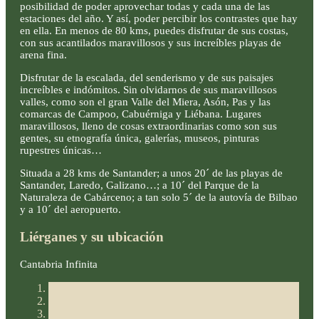
posibilidad de poder aprovechar todas y cada una de las
estaciones del año. Y así, poder percibir los contrastes que hay
en ella. En menos de 80 kms, puedes disfrutar de sus costas,
con sus acantilados maravillosos y sus increíbles playas de
arena fina.
Disfrutar de la escalada, del senderismo y de sus paisajes
increíbles e indómitos. Sin olvidarnos de sus maravillosos
valles, como son el gran Valle del Miera, Asón, Pas y las
comarcas de Campoo, Cabuérniga y Liébana. Lugares
maravillosos, lleno de cosas extraordinarias como son sus
gentes, su etnografía única, galerías, museos, pinturas
rupestres únicas…
Situada a 28 kms de Santander; a unos 20´ de las playas de
Santander, Laredo, Galizano…; a 10´ del Parque de la
Naturaleza de Cabárceno; a tan solo 5´ de la autovía de Bilbao
y a 10´ del aeropuerto.
Liérganes y su ubicación
Cantabria Infinita