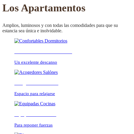
CONFORTABLE
Los Apartamentos
Amplios, luminosos y con todas las comodidades para que su
estancia sea única e inolvidable.
ambientes cálidos y
Confortables Dormitorios
relajados
Un excelente descanso
Acogedores Salónes
Espacio para relajarse
Equipadas Cocinas
Para reponer fuerzas