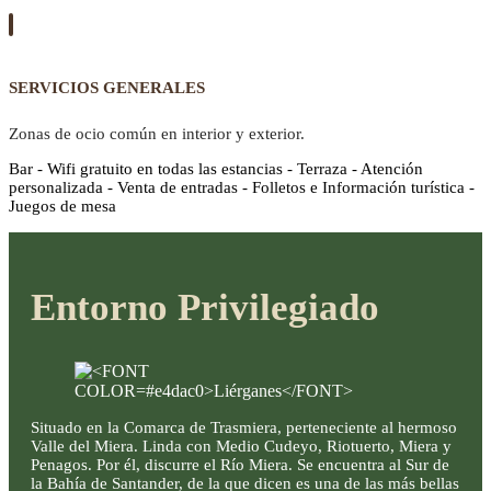
SERVICIOS GENERALES
Zonas de ocio común en interior y exterior.
Bar - Wifi gratuito en todas las estancias - Terraza - Atención
personalizada - Venta de entradas - Folletos e Información turística -
Juegos de mesa
Entorno Privilegiado
Situado en la Comarca de Trasmiera, perteneciente al hermoso
Valle del Miera. Linda con Medio Cudeyo, Riotuerto, Miera y
Penagos. Por él, discurre el Río Miera. Se encuentra al Sur de
la Bahía de Santander, de la que dicen es una de las más bellas