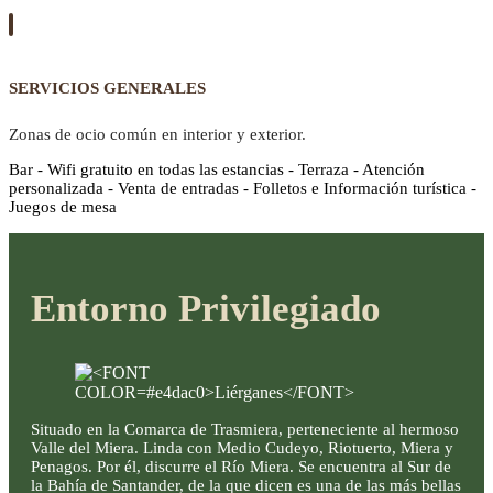
SERVICIOS GENERALES
Zonas de ocio común en interior y exterior.
Bar - Wifi gratuito en todas las estancias - Terraza - Atención
personalizada - Venta de entradas - Folletos e Información turística -
Juegos de mesa
Entorno Privilegiado
Situado en la Comarca de Trasmiera, perteneciente al hermoso
Valle del Miera. Linda con Medio Cudeyo, Riotuerto, Miera y
Penagos. Por él, discurre el Río Miera. Se encuentra al Sur de
la Bahía de Santander, de la que dicen es una de las más bellas