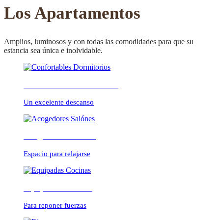
CONFORTABLE
Los Apartamentos
Amplios, luminosos y con todas las comodidades para que su
estancia sea única e inolvidable.
ambientes cálidos y
Confortables Dormitorios
relajados
Un excelente descanso
Acogedores Salónes
Espacio para relajarse
Equipadas Cocinas
Para reponer fuerzas