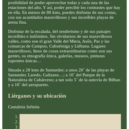
posibilidad de poder aprovechar todas y cada una de las
estaciones del año. Y así, poder percibir los contrastes que hay
en ella. En menos de 80 kms, puedes disfrutar de sus costas,
con sus acantilados maravillosos y sus increíbles playas de
arena fina.
Disfrutar de la escalada, del senderismo y de sus paisajes
increíbles e indómitos. Sin olvidarnos de sus maravillosos
valles, como son el gran Valle del Miera, Asón, Pas y las
comarcas de Campoo, Cabuérniga y Liébana. Lugares
maravillosos, lleno de cosas extraordinarias como son sus
gentes, su etnografía única, galerías, museos, pinturas
rupestres únicas…
Situada a 28 kms de Santander; a unos 20´ de las playas de
Santander, Laredo, Galizano…; a 10´ del Parque de la
Naturaleza de Cabárceno; a tan solo 5´ de la autovía de Bilbao
y a 10´ del aeropuerto.
Liérganes y su ubicación
Cantabria Infinita