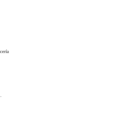
cería
.