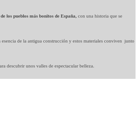
 de los pueblos más bonitos de España,
con una historia que se
 esencia de la antigua construcción y estos materiales conviven junto
ra descubrir unos valles de espectacular belleza.