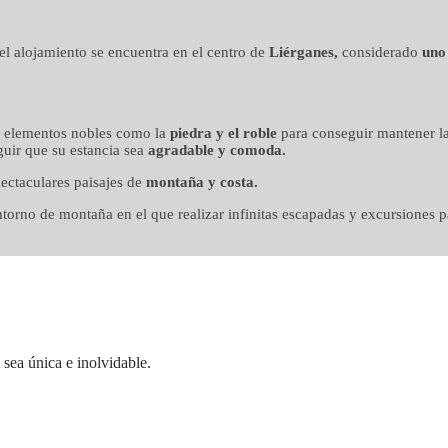
n mimo
, el alojamiento se encuentra en el centro de
Liérganes,
considerado
uno
o elementos nobles como la
piedra y el roble
para conseguir mantener la
uir que su estancia sea
agradable y comoda.
ectaculares paisajes de
montaña y costa.
orno de montaña en el que realizar infinitas escapadas y excursiones pa
sea única e inolvidable.