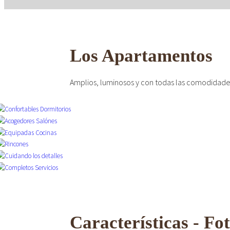
Los Apartamentos
CONFORTABLE
Amplios, luminosos y con todas las comodidades
ambientes cálidos y r
Características - Fo