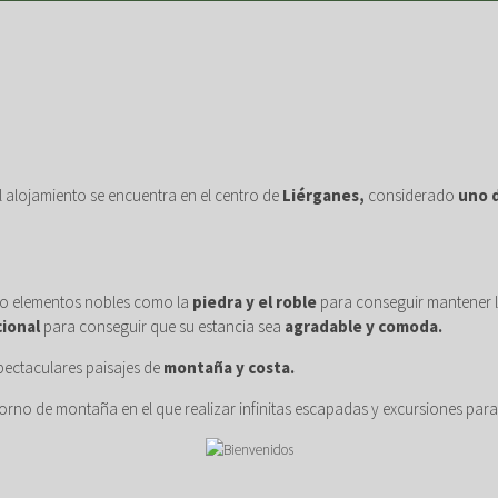
on mimo
el alojamiento se encuentra en el centro de
Liérganes,
considerado
uno d
do elementos nobles como la
piedra y el roble
para conseguir mantener la
cional
para conseguir que su estancia sea
agradable y comoda.
pectaculares paisajes de
montaña y costa.
rno de montaña en el que realizar infinitas escapadas y excursiones para 