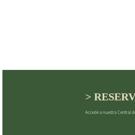
y excelencia para sus
> RESER
Accede a nuestra Central d