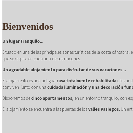
DISFRUTE
Bienvenidos
detalles cuidados c
Un lugar tranquilo...
Situado en una de las principales zonas turísticas de la costa cántabra, 
que se respira en cada uno de sus rincones.
Un agradable alojamiento para disfrutar de sus vacaciones...
El alojamiento es una antigua
casa totalmente rehabilitada
utilizan
conviven junto con una
cuidada iluminación y una decoración fun
Disponemos de
cinco apartamentos,
en un entorno tranquilo, con es
El alojamiento se encuentra a las puertas de los
Valles Pasiegos.
Un ento