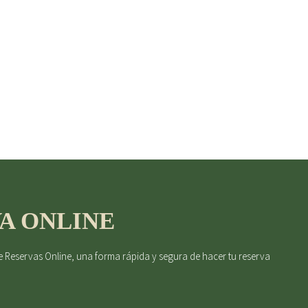
 sentidos
VA ONLINE
e Reservas Online, una forma rápida y segura de hacer tu reserva