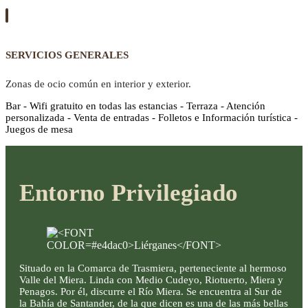
SERVICIOS GENERALES
Zonas de ocio común en interior y exterior.
Bar - Wifi gratuito en todas las estancias - Terraza - Atención
personalizada - Venta de entradas - Folletos e Información turística -
Juegos de mesa
Entorno Privilegiado
Situado en la Comarca de Trasmiera, perteneciente al hermoso
Valle del Miera. Linda con Medio Cudeyo, Riotuerto, Miera y
Penagos. Por él, discurre el Río Miera. Se encuentra al Sur de
la Bahía de Santander, de la que dicen es una de las más bellas