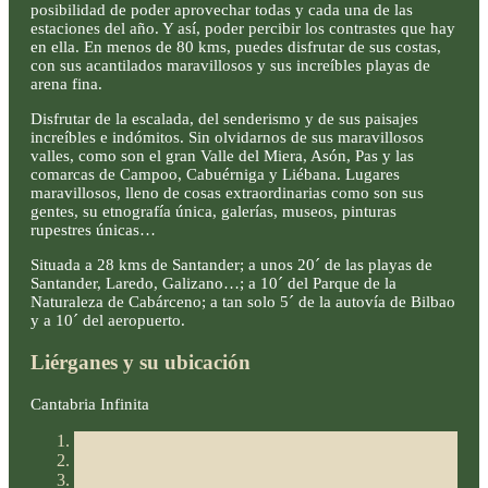
posibilidad de poder aprovechar todas y cada una de las
estaciones del año. Y así, poder percibir los contrastes que hay
en ella. En menos de 80 kms, puedes disfrutar de sus costas,
con sus acantilados maravillosos y sus increíbles playas de
arena fina.
Disfrutar de la escalada, del senderismo y de sus paisajes
increíbles e indómitos. Sin olvidarnos de sus maravillosos
valles, como son el gran Valle del Miera, Asón, Pas y las
comarcas de Campoo, Cabuérniga y Liébana. Lugares
maravillosos, lleno de cosas extraordinarias como son sus
gentes, su etnografía única, galerías, museos, pinturas
rupestres únicas…
Situada a 28 kms de Santander; a unos 20´ de las playas de
Santander, Laredo, Galizano…; a 10´ del Parque de la
Naturaleza de Cabárceno; a tan solo 5´ de la autovía de Bilbao
y a 10´ del aeropuerto.
Liérganes y su ubicación
Cantabria Infinita