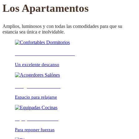
CONFORTABLE
Los Apartamentos
Amplios, luminosos y con todas las comodidades para que su
estancia sea única e inolvidable.
ambientes cálidos y
Confortables Dormitorios
relajados
Un excelente descanso
Acogedores Salónes
Espacio para relajarse
Equipadas Cocinas
Para reponer fuerzas