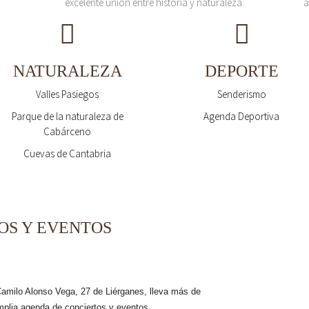
excelente unión entre historia y naturaleza.
a
NATURALEZA
DEPORTE
Valles Pasiegos
Senderismo
Parque de la naturaleza de
Agenda Deportiva
Cabárceno
Cuevas de Cantabria
OS Y EVENTOS
milo Alonso Vega, 27 de Liérganes,
lleva más de
mplia agenda de conciertos y eventos.