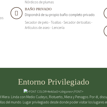
Nórdicos de plumas
BAÑO PRIVADO
Dispondrá de su propio baño completo privado.
tos
Secador de pelo - Toallas - Secador de toallas -
Artículos de aseo - Lencería
Entorno Privilegiado
 Miera. Linda con Medio Cudeyo, Riotuerto, Miera y Penagos. Por él, discurr
ellas del mundo. Lugar privilegiado desde donde poder visitar los lugares 