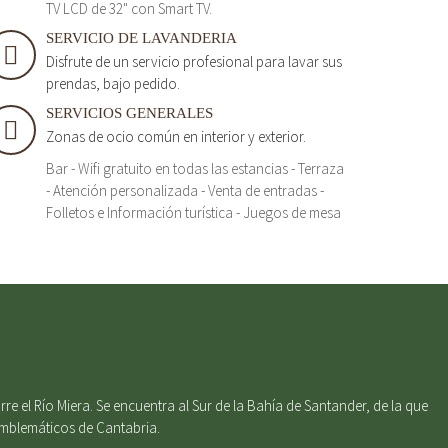
TV LCD de 32" con Smart TV.
SERVICIO DE LAVANDERIA
Disfrute de un servicio profesional para lavar sus
prendas, bajo pedido.
SERVICIOS GENERALES
Zonas de ocio común en interior y exterior.
Bar - Wifi gratuito en todas las estancias - Terraza
- Atención personalizada - Venta de entradas -
Folletos e Información turística - Juegos de mesa
e el Río Miera. Se encuentra al Sur de la Bahía de Santander, de la que
emblemáticos de Cantabria.