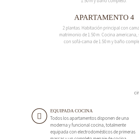
1.50 m y baño completo.
APARTAMENTO 4
2 plantas. Habitación principal con cam
matrimonio de 1.50 m. Cocina americana, 
con sofá-cama de 1.50 m y baño comple
ci
EQUIPADA COCINA
Todos los apartamentos disponen de una
moderna y funcional cocina, totalmente
equipada con electrodomésticos de primeras
marcas y un completo menaje de cocina.