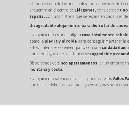
Situado en una de las principales zonas turísticas de la c
encuentra en el centro de
Liérganes,
considerado
uno 
España,
con una historia que se respira en cada uno de 
Un agradable alojamiento para disfrutar de sus va
El alojamiento es una antigua
casa totalmente rehabi
como la
piedra y el roble
para conseguir mantener la e
estos materiales conviven junto con una
cuidada ilumi
para conseguir que su estancia sea
agradable y comod
Disponemos de
cinco apartamentos,
en un entorno tr
montaña y costa.
El alojamiento se encuentra a las puertas de los
Valles P
que realizar infinitas escapadas y excursiones para descu