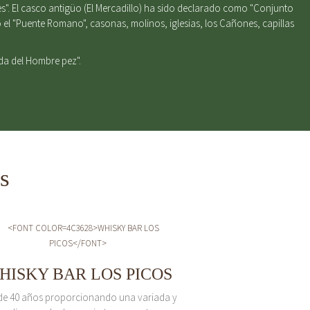
s". El casco antigüo (El Mercadillo) ha sido declarado como "Conjunto
el "Puente Romano", casonas, molinos, iglesias, los Cañones, capillas
nda del Hombre pez".
s
HISKY BAR LOS PICOS
de 40 años proporcionando una variada y