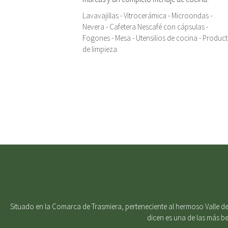
Lavavajillas - Vitrocerámica - Microondas -
Nevera - Cafetera Nescafé con cápsulas -
Fogones - Mesa - Utensilios de cocina - Produc
de limpieza
Situado en la Comarca de Trasmiera, perteneciente al hermoso Valle del
dicen es una de las más b