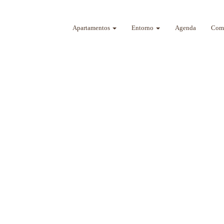
Apartamentos
Entorno
Agenda
Como
a sus sentidos