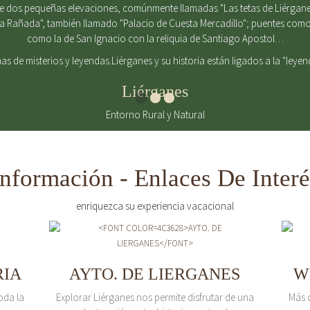
de dos pequeñas elevaciones, comúnmente llamadas "Las tetas de Liérgane
La Rañada", también llamado "Palacio de Cuesta Mercadillo"; puentes como 
como la de San Ignacio con la reliquia de Santiago Apostol…
enas de misterios y leyendas.Liérganes y su historia están ligados a la "leye
Liérganes
Entorno Rural y Natural
Información - Enlaces De Interé
enriquezca su experiencia vacacional
RIA
AYTO. DE LIERGANES
W
oda la
Explorar Liérganes nos permite disfrutar de una
Más 