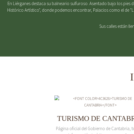
En Liérganes destaca su balneario sulfuroso. Asentado bajo los pies 
Histórico Artístico", donde podemos encontrar, Palacios como el de "
Sus calles están ll
TURISMO DE CANTAB
Página oficial del Gobierno de Cantabria, t