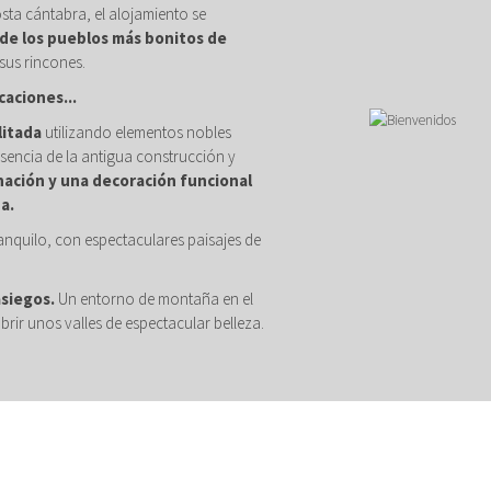
osta cántabra, el alojamiento se
de los pueblos más bonitos de
sus rincones.
caciones...
litada
utilizando elementos nobles
sencia de la antigua construcción y
nación y una decoración funcional
a.
anquilo, con espectaculares paisajes de
asiegos.
Un entorno de montaña en el
brir unos valles de espectacular belleza.