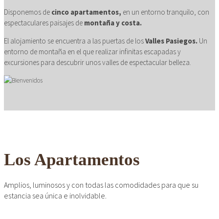
CONFORTABLE
Disponemos de
cinco apartamentos,
en un entorno tranquilo, con
espectaculares paisajes de
montaña y costa.
ambientes cálidos y
El alojamiento se encuentra a las puertas de los
Valles Pasiegos.
Un
relajados
entorno de montaña en el que realizar infinitas escapadas y
excursiones para descubrir unos valles de espectacular belleza.
Los Apartamentos
Amplios, luminosos y con todas las comodidades para que su
estancia sea única e inolvidable.