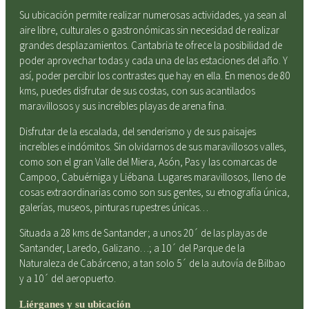
Su ubicación permite realizar numerosas actividades, ya sean al
aire libre, culturales o gastronómicas sin necesidad de realizar
grandes desplazamientos. Cantabria te ofrece la posibilidad de
poder aprovechar todas y cada una de las estaciones del año. Y
así, poder percibir los contrastes que hay en ella. En menos de 80
kms, puedes disfrutar de sus costas, con sus acantilados
maravillosos y sus increíbles playas de arena fina.
Disfrutar de la escalada, del senderismo y de sus paisajes
increíbles e indómitos. Sin olvidarnos de sus maravillosos valles,
como son el gran Valle del Miera, Asón, Pas y las comarcas de
Campoo, Cabuérniga y Liébana. Lugares maravillosos, lleno de
cosas extraordinarias como son sus gentes, su etnografía única,
galerías, museos, pinturas rupestres únicas…
Situada a 28 kms de Santander; a unos 20´ de las playas de
Santander, Laredo, Galizano…; a 10´ del Parque de la
Naturaleza de Cabárceno; a tan solo 5´ de la autovía de Bilbao
y a 10´ del aeropuerto.
Liérganes y su ubicación