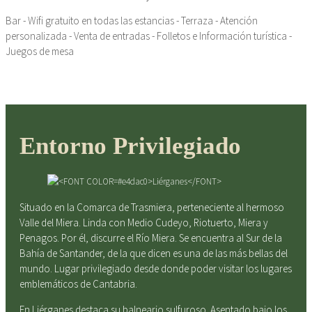
Bar - Wifi gratuito en todas las estancias - Terraza - Atención
personalizada - Venta de entradas - Folletos e Información turística -
Juegos de mesa
Entorno Privilegiado
Situado en la Comarca de Trasmiera, perteneciente al hermoso
Valle del Miera. Linda con Medio Cudeyo, Riotuerto, Miera y
Penagos. Por él, discurre el Río Miera. Se encuentra al Sur de la
Bahía de Santander, de la que dicen es una de las más bellas del
mundo. Lugar privilegiado desde donde poder visitar los lugares
emblemáticos de Cantabria.
En Liérganes destaca su balneario sulfuroso. Asentado bajo los