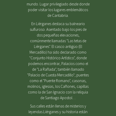
mundo. Lugar privilegiado desde donde
poder visitar los lugares emblemáticos
de Cantabria.
En Liérganes destaca su balneario
sulfuroso. Asentado bajo los pies de
dos pequeñas elevaciones,
comúnmente llamadas "Las tetas de
Liérganes". El casco antigüo (El
Mercadillo) ha sido declarado como
"Conjunto Histórico Artístico", donde
podemos encontrar, Palacios como el
de "La Rañada", también llamado
"Palacio de Cuesta Mercadillo"; puentes
como el "Puente Romano", casonas,
molinos, iglesias, los Cañones, capillas
como la de San Ignacio con la reliquia
de Santiago Apostol…
Sus calles están llenas de misterios y
leyendas.Liérganes y su historia están