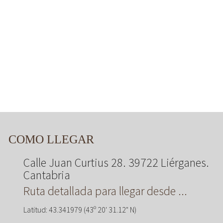
COMO LLEGAR
Calle Juan Curtius 28. 39722 Liérganes.
Cantabria
Ruta detallada para llegar desde ...
Latitud: 43.341979 (43º 20' 31.12" N)