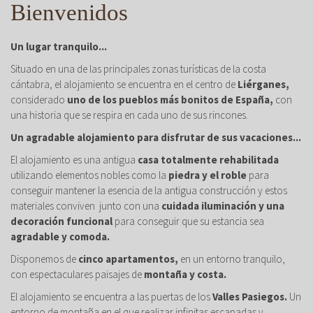
Bienvenidos
Un lugar tranquilo...
Situado en una de las principales zonas turísticas de la costa
cántabra, el alojamiento se encuentra en el centro de
Liérganes,
considerado
uno de los pueblos más bonitos de España,
con
una historia que se respira en cada uno de sus rincones.
Un agradable alojamiento para disfrutar de sus vacaciones...
El alojamiento es una antigua
casa totalmente rehabilitada
utilizando elementos nobles como la
piedra y el roble
para
conseguir mantener la esencia de la antigua construcción y estos
materiales conviven junto con una
cuidada iluminación y una
decoración funcional
para conseguir que su estancia sea
agradable y comoda.
Disponemos de
cinco apartamentos,
en un entorno tranquilo,
con espectaculares paisajes de
montaña y costa.
El alojamiento se encuentra a las puertas de los
Valles Pasiegos.
Un
entorno de montaña en el que realizar infinitas escapadas y