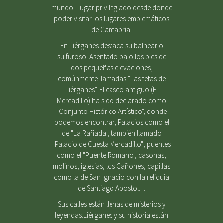
mundo. Lugar privilegiado desde donde
poder visitar los lugares emblemáticos
de Cantabria.
En Liérganes destaca su balneario
sulfuroso. Asentado bajo los pies de
dos pequeñas elevaciones,
comúnmente llamadas "Las tetas de
Liérganes". El casco antigüo (El
Mercadillo) ha sido declarado como
"Conjunto Histórico Artístico", donde
podemos encontrar, Palacios como el
de "La Rañada", también llamado
"Palacio de Cuesta Mercadillo"; puentes
como el "Puente Romano", casonas,
molinos, iglesias, los Cañones, capillas
como la de San Ignacio con la reliquia
de Santiago Apostol…
Sus calles están llenas de misterios y
leyendas.Liérganes y su historia están