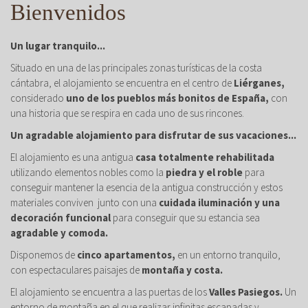
Bienvenidos
Un lugar tranquilo...
Situado en una de las principales zonas turísticas de la costa
cántabra, el alojamiento se encuentra en el centro de
Liérganes,
considerado
uno de los pueblos más bonitos de España,
con
una historia que se respira en cada uno de sus rincones.
Un agradable alojamiento para disfrutar de sus vacaciones...
El alojamiento es una antigua
casa totalmente rehabilitada
utilizando elementos nobles como la
piedra y el roble
para
conseguir mantener la esencia de la antigua construcción y estos
materiales conviven junto con una
cuidada iluminación y una
decoración funcional
para conseguir que su estancia sea
agradable y comoda.
Disponemos de
cinco apartamentos,
en un entorno tranquilo,
con espectaculares paisajes de
montaña y costa.
El alojamiento se encuentra a las puertas de los
Valles Pasiegos.
Un
entorno de montaña en el que realizar infinitas escapadas y