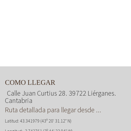
COMO LLEGAR
Calle Juan Curtius 28. 39722 Liérganes.
Cantabria
Ruta detallada para llegar desde ...
Latitud: 43.341979 (43º 20' 31.12" N)
Longitud: -3.742761 (3º 44' 33.94" W)