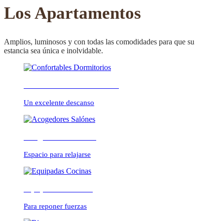
CONFORTABLE
Los Apartamentos
Amplios, luminosos y con todas las comodidades para que su
estancia sea única e inolvidable.
ambientes cálidos y
Confortables Dormitorios
relajados
Un excelente descanso
Acogedores Salónes
Espacio para relajarse
Equipadas Cocinas
Para reponer fuerzas