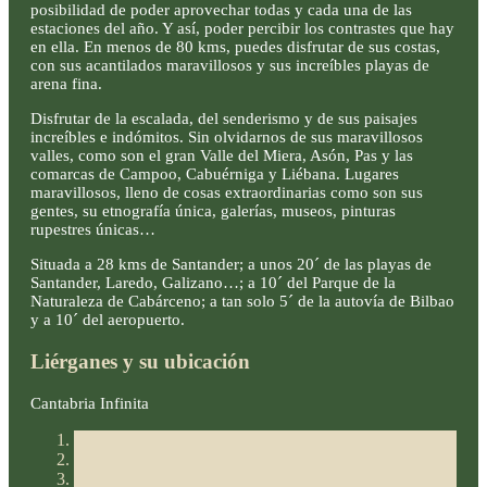
posibilidad de poder aprovechar todas y cada una de las
estaciones del año. Y así, poder percibir los contrastes que hay
en ella. En menos de 80 kms, puedes disfrutar de sus costas,
con sus acantilados maravillosos y sus increíbles playas de
arena fina.
Disfrutar de la escalada, del senderismo y de sus paisajes
increíbles e indómitos. Sin olvidarnos de sus maravillosos
valles, como son el gran Valle del Miera, Asón, Pas y las
comarcas de Campoo, Cabuérniga y Liébana. Lugares
maravillosos, lleno de cosas extraordinarias como son sus
gentes, su etnografía única, galerías, museos, pinturas
rupestres únicas…
Situada a 28 kms de Santander; a unos 20´ de las playas de
Santander, Laredo, Galizano…; a 10´ del Parque de la
Naturaleza de Cabárceno; a tan solo 5´ de la autovía de Bilbao
y a 10´ del aeropuerto.
Liérganes y su ubicación
Cantabria Infinita