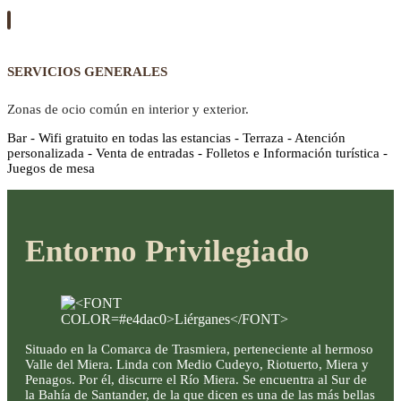
SERVICIOS GENERALES
Zonas de ocio común en interior y exterior.
Bar - Wifi gratuito en todas las estancias - Terraza - Atención
personalizada - Venta de entradas - Folletos e Información turística -
Juegos de mesa
Entorno Privilegiado
Situado en la Comarca de Trasmiera, perteneciente al hermoso
Valle del Miera. Linda con Medio Cudeyo, Riotuerto, Miera y
Penagos. Por él, discurre el Río Miera. Se encuentra al Sur de
la Bahía de Santander, de la que dicen es una de las más bellas