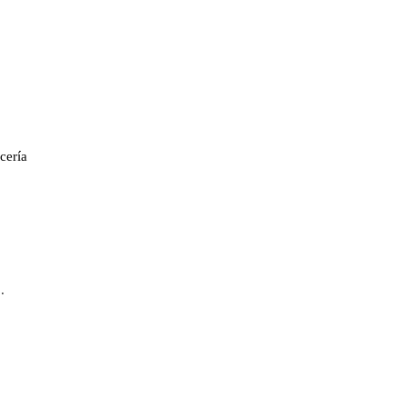
cería
.