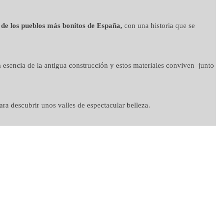
 de los pueblos más bonitos de España,
con una historia que se
 esencia de la antigua construcción y estos materiales conviven junto
ra descubrir unos valles de espectacular belleza.