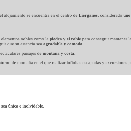
n mimo
, el alojamiento se encuentra en el centro de
Liérganes,
considerado
uno
o elementos nobles como la
piedra y el roble
para conseguir mantener la
uir que su estancia sea
agradable y comoda.
ectaculares paisajes de
montaña y costa.
orno de montaña en el que realizar infinitas escapadas y excursiones pa
sea única e inolvidable.