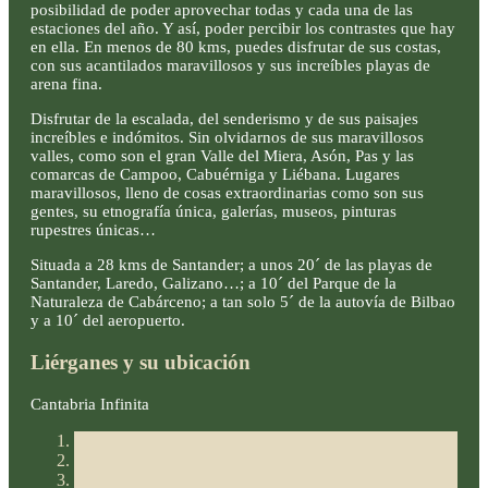
posibilidad de poder aprovechar todas y cada una de las
estaciones del año. Y así, poder percibir los contrastes que hay
en ella. En menos de 80 kms, puedes disfrutar de sus costas,
con sus acantilados maravillosos y sus increíbles playas de
arena fina.
Disfrutar de la escalada, del senderismo y de sus paisajes
increíbles e indómitos. Sin olvidarnos de sus maravillosos
valles, como son el gran Valle del Miera, Asón, Pas y las
comarcas de Campoo, Cabuérniga y Liébana. Lugares
maravillosos, lleno de cosas extraordinarias como son sus
gentes, su etnografía única, galerías, museos, pinturas
rupestres únicas…
Situada a 28 kms de Santander; a unos 20´ de las playas de
Santander, Laredo, Galizano…; a 10´ del Parque de la
Naturaleza de Cabárceno; a tan solo 5´ de la autovía de Bilbao
y a 10´ del aeropuerto.
Liérganes y su ubicación
Cantabria Infinita