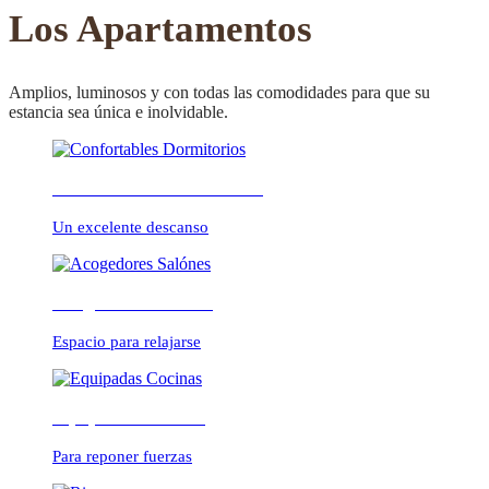
CONFORTABLE
Los Apartamentos
Amplios, luminosos y con todas las comodidades para que su
estancia sea única e inolvidable.
ambientes cálidos y
Confortables Dormitorios
relajados
Un excelente descanso
Acogedores Salónes
Espacio para relajarse
Equipadas Cocinas
Para reponer fuerzas