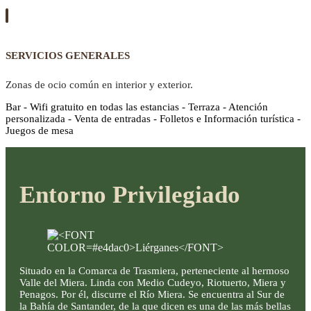
SERVICIOS GENERALES
Zonas de ocio común en interior y exterior.
Bar - Wifi gratuito en todas las estancias - Terraza - Atención
personalizada - Venta de entradas - Folletos e Información turística -
Juegos de mesa
Entorno Privilegiado
Situado en la Comarca de Trasmiera, perteneciente al hermoso
Valle del Miera. Linda con Medio Cudeyo, Riotuerto, Miera y
Penagos. Por él, discurre el Río Miera. Se encuentra al Sur de
la Bahía de Santander, de la que dicen es una de las más bellas