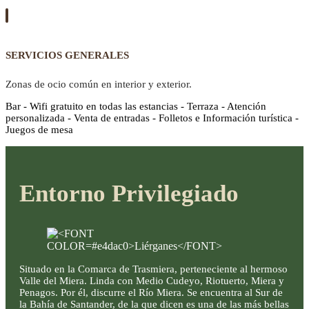
SERVICIOS GENERALES
Zonas de ocio común en interior y exterior.
Bar - Wifi gratuito en todas las estancias - Terraza - Atención
personalizada - Venta de entradas - Folletos e Información turística -
Juegos de mesa
Entorno Privilegiado
Situado en la Comarca de Trasmiera, perteneciente al hermoso
Valle del Miera. Linda con Medio Cudeyo, Riotuerto, Miera y
Penagos. Por él, discurre el Río Miera. Se encuentra al Sur de
la Bahía de Santander, de la que dicen es una de las más bellas