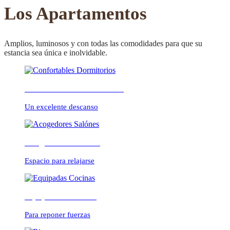
CONFORTABLE
Los Apartamentos
Amplios, luminosos y con todas las comodidades para que su
estancia sea única e inolvidable.
ambientes cálidos y
Confortables Dormitorios
relajados
Un excelente descanso
Acogedores Salónes
Espacio para relajarse
Equipadas Cocinas
Para reponer fuerzas