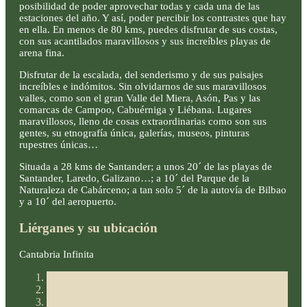
posibilidad de poder aprovechar todas y cada una de las
estaciones del año. Y así, poder percibir los contrastes que hay
en ella. En menos de 80 kms, puedes disfrutar de sus costas,
con sus acantilados maravillosos y sus increíbles playas de
arena fina.
Disfrutar de la escalada, del senderismo y de sus paisajes
increíbles e indómitos. Sin olvidarnos de sus maravillosos
valles, como son el gran Valle del Miera, Asón, Pas y las
comarcas de Campoo, Cabuérniga y Liébana. Lugares
maravillosos, lleno de cosas extraordinarias como son sus
gentes, su etnografía única, galerías, museos, pinturas
rupestres únicas…
Situada a 28 kms de Santander; a unos 20´ de las playas de
Santander, Laredo, Galizano…; a 10´ del Parque de la
Naturaleza de Cabárceno; a tan solo 5´ de la autovía de Bilbao
y a 10´ del aeropuerto.
Liérganes y su ubicación
Cantabria Infinita