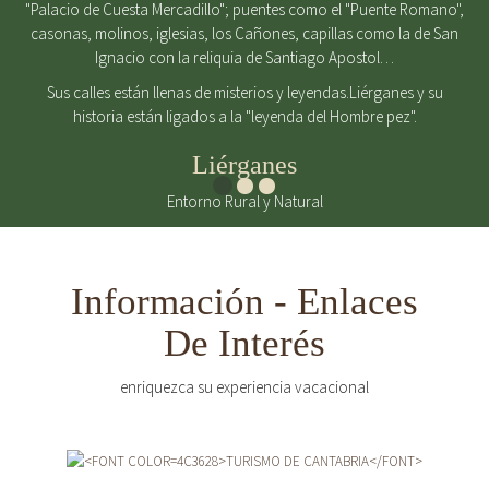
"Palacio de Cuesta Mercadillo"; puentes como el "Puente Romano",
casonas, molinos, iglesias, los Cañones, capillas como la de San
Ignacio con la reliquia de Santiago Apostol…
Sus calles están llenas de misterios y leyendas.Liérganes y su
historia están ligados a la "leyenda del Hombre pez".
Liérganes
Entorno Rural y Natural
Información - Enlaces
De Interés
enriquezca su experiencia vacacional