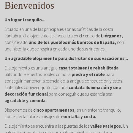
Bienvenidos
Un lugar tranquilo...
Situado en una de las principales zonas turísticas de la costa
cántabra, el alojamiento se encuentra en el centro de
Liérganes,
considerado
uno de los pueblos más bonitos de España,
con
una historia que se respira en cada uno de sus rincones.
Un agradable alojamiento para disfrutar de sus vacaciones...
El alojamiento es una antigua
casa totalmente rehabilitada
utilizando elementos nobles como la
piedra y el roble
para
conseguir mantener la esencia de la antigua construcción y estos
materiales conviven junto con una
cuidada iluminación y una
decoración funcional
para conseguir que su estancia sea
agradable y comoda.
Disponemos de
cinco apartamentos,
en un entorno tranquilo,
con espectaculares paisajes de
montaña y costa.
El alojamiento se encuentra a las puertas de los
Valles Pasiegos.
Un
entorno de montaña en el que realizar infinitas escapadas y