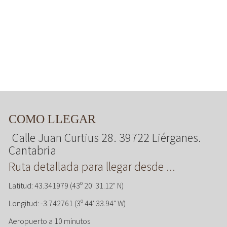
COMO LLEGAR
Calle Juan Curtius 28. 39722 Liérganes.
Cantabria
Ruta detallada para llegar desde ...
Latitud: 43.341979 (43º 20' 31.12" N)
Longitud: -3.742761 (3º 44' 33.94" W)
Aeropuerto a 10 minutos