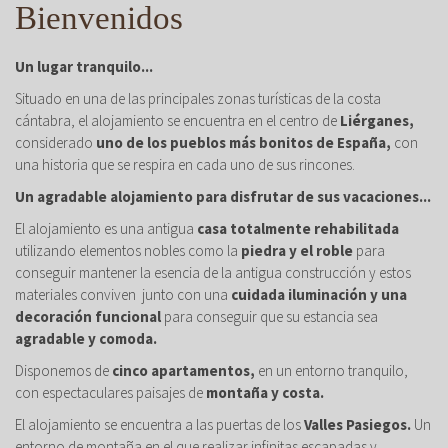
Bienvenidos
Un lugar tranquilo...
Situado en una de las principales zonas turísticas de la costa
cántabra, el alojamiento se encuentra en el centro de
Liérganes,
considerado
uno de los pueblos más bonitos de España,
con
una historia que se respira en cada uno de sus rincones.
Un agradable alojamiento para disfrutar de sus vacaciones...
El alojamiento es una antigua
casa totalmente rehabilitada
utilizando elementos nobles como la
piedra y el roble
para
conseguir mantener la esencia de la antigua construcción y estos
materiales conviven junto con una
cuidada iluminación y una
decoración funcional
para conseguir que su estancia sea
agradable y comoda.
Disponemos de
cinco apartamentos,
en un entorno tranquilo,
con espectaculares paisajes de
montaña y costa.
El alojamiento se encuentra a las puertas de los
Valles Pasiegos.
Un
entorno de montaña en el que realizar infinitas escapadas y