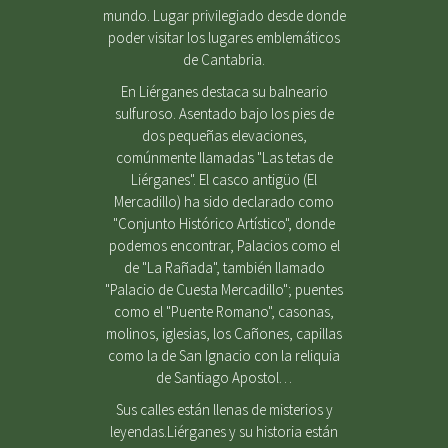
mundo. Lugar privilegiado desde donde
poder visitar los lugares emblemáticos
de Cantabria.
En Liérganes destaca su balneario
sulfuroso. Asentado bajo los pies de
dos pequeñas elevaciones,
comúnmente llamadas "Las tetas de
Liérganes". El casco antigüo (El
Mercadillo) ha sido declarado como
"Conjunto Histórico Artístico", donde
podemos encontrar, Palacios como el
de "La Rañada", también llamado
"Palacio de Cuesta Mercadillo"; puentes
como el "Puente Romano", casonas,
molinos, iglesias, los Cañones, capillas
como la de San Ignacio con la reliquia
de Santiago Apostol…
Sus calles están llenas de misterios y
leyendas.Liérganes y su historia están