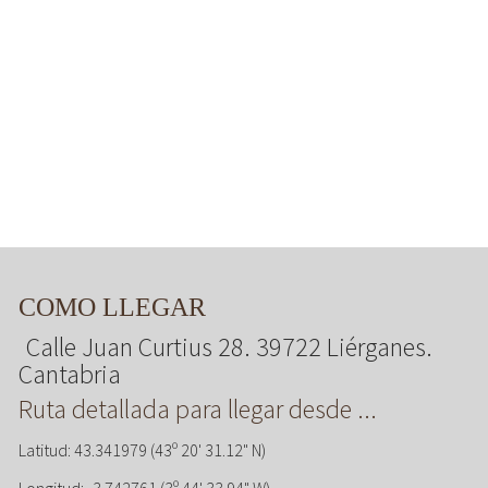
COMO LLEGAR
Calle Juan Curtius 28. 39722 Liérganes.
Cantabria
Ruta detallada para llegar desde ...
Latitud: 43.341979 (43º 20' 31.12" N)
Longitud: -3.742761 (3º 44' 33.94" W)