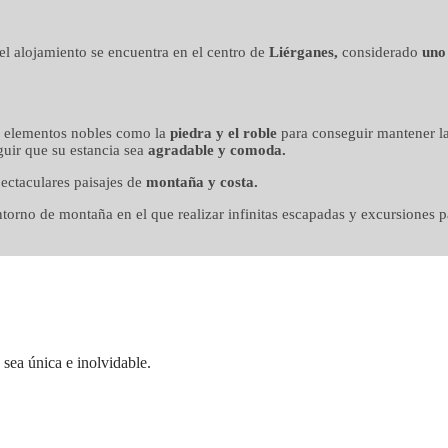
n mimo
, el alojamiento se encuentra en el centro de
Liérganes,
considerado
uno
o elementos nobles como la
piedra y el roble
para conseguir mantener la
uir que su estancia sea
agradable y comoda.
ectaculares paisajes de
montaña y costa.
orno de montaña en el que realizar infinitas escapadas y excursiones pa
sea única e inolvidable.