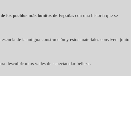
 de los pueblos más bonitos de España,
con una historia que se
 esencia de la antigua construcción y estos materiales conviven junto
ra descubrir unos valles de espectacular belleza.