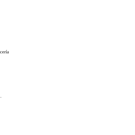
cería
.