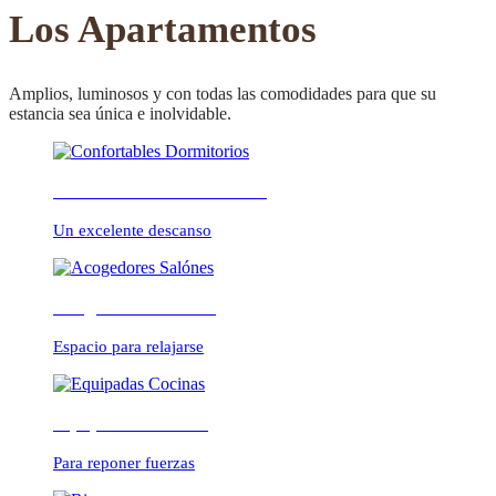
CONFORTABLE
Los Apartamentos
Amplios, luminosos y con todas las comodidades para que su
estancia sea única e inolvidable.
ambientes cálidos y
Confortables Dormitorios
relajados
Un excelente descanso
Acogedores Salónes
Espacio para relajarse
Equipadas Cocinas
Para reponer fuerzas