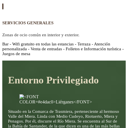
SERVICIOS GENERALES
Zonas de ocio común en interior y exterior.
Bar - Wifi gratuito en todas las estancias - Terraza - Atención
personalizada - Venta de entradas - Folletos e Información turística -
Juegos de mesa
Entorno Privilegiado
Situado en la Comarca de Trasmiera, perteneciente al hermoso
Valle del Miera. Linda con Medio Cudeyo, Riotuerto, Miera y
Penagos. Por él, discurre el Río Miera. Se encuentra al Sur de
la Bahía de Santander, de la que dicen es una de las más bellas