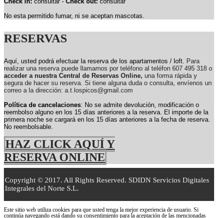
Check in:
consultar -
Check out:
consultar
No esta permitido fumar, ni se aceptan mascotas.
RESERVAS
Aquí, usted podrá efectuar la reserva de los apartamentos / loft.
Para
realizar una reserva puede llamarnos por teléfono al teléfon 607 495 318 o
acceder a nuestra Central de Reservas Online,
una forma rápida y
segura de hacer su reserva. Si tiene alguna duda o consulta, envíenos un
correo a la dirección: a.t.lospicos@gmail.com
Política de cancelaciones
: No se admite devolución, modificación o
reembolso alguno en los 15 días anteriores a la reserva.
El importe de la
primera noche se cargará en los 15 días anteriores a la fecha de reserva.
No reembolsable.
HAZ CLICK AQUÍ Y
RESERVA ONLINE
Copyright © 2017. All Rights Reserved. SDIDN Servicios Digitales
Integrales del Norte S.L.
Este sitio web utiliza cookies para que usted tenga la mejor experiencia de usuario. Si
continúa navegando está dando su consentimiento para la aceptación de las mencionadas