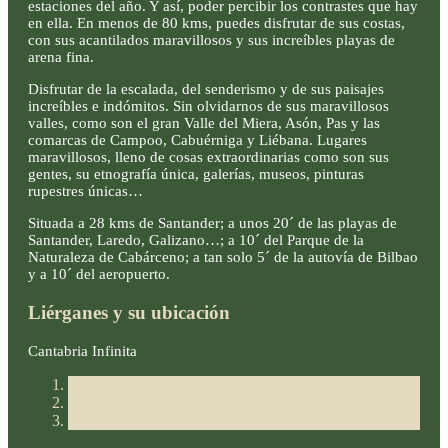
estaciones del año. Y así, poder percibir los contrastes que hay
en ella. En menos de 80 kms, puedes disfrutar de sus costas,
con sus acantilados maravillosos y sus increíbles playas de
arena fina.
Disfrutar de la escalada, del senderismo y de sus paisajes
increíbles e indómitos. Sin olvidarnos de sus maravillosos
valles, como son el gran Valle del Miera, Asón, Pas y las
comarcas de Campoo, Cabuérniga y Liébana. Lugares
maravillosos, lleno de cosas extraordinarias como son sus
gentes, su etnografía única, galerías, museos, pinturas
rupestres únicas…
Situada a 28 kms de Santander; a unos 20´ de las playas de
Santander, Laredo, Galizano…; a 10´ del Parque de la
Naturaleza de Cabárceno; a tan solo 5´ de la autovía de Bilbao
y a 10´ del aeropuerto.
Liérganes y su ubicación
Cantabria Infinita