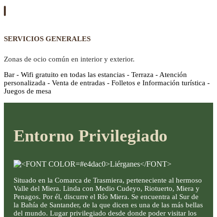
SERVICIOS GENERALES
Zonas de ocio común en interior y exterior.
Bar - Wifi gratuito en todas las estancias - Terraza - Atención
personalizada - Venta de entradas - Folletos e Información turística -
Juegos de mesa
Entorno Privilegiado
Situado en la Comarca de Trasmiera, perteneciente al hermoso
Valle del Miera. Linda con Medio Cudeyo, Riotuerto, Miera y
Penagos. Por él, discurre el Río Miera. Se encuentra al Sur de
la Bahía de Santander, de la que dicen es una de las más bellas
del mundo. Lugar privilegiado desde donde poder visitar los