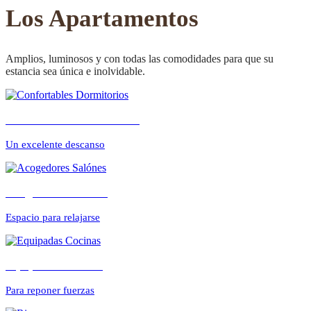
CONFORTABLE
Los Apartamentos
Amplios, luminosos y con todas las comodidades para que su
estancia sea única e inolvidable.
ambientes cálidos y
Confortables Dormitorios
relajados
Un excelente descanso
Acogedores Salónes
Espacio para relajarse
Equipadas Cocinas
Para reponer fuerzas