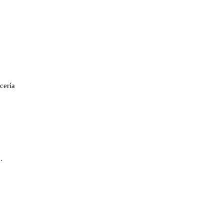
cería
.