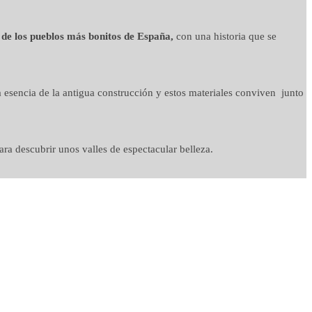
 de los pueblos más bonitos de España,
con una historia que se
 esencia de la antigua construcción y estos materiales conviven junto
ra descubrir unos valles de espectacular belleza.