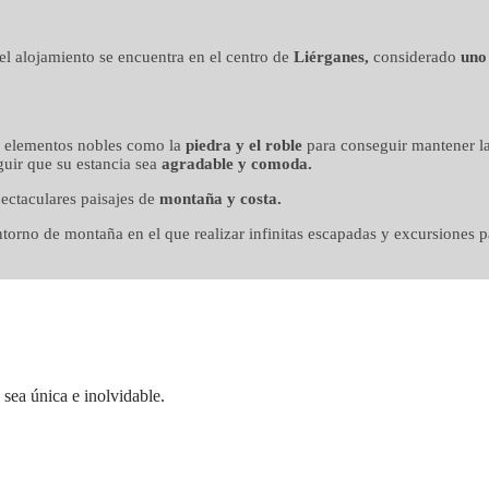
n mimo
, el alojamiento se encuentra en el centro de
Liérganes,
considerado
uno
o elementos nobles como la
piedra y el roble
para conseguir mantener la
uir que su estancia sea
agradable y comoda.
ectaculares paisajes de
montaña y costa.
orno de montaña en el que realizar infinitas escapadas y excursiones pa
sea única e inolvidable.